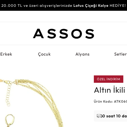
20.000 TL ve üzeri alışverişlerinizde
Lotus Çiçeği Kolye
HEDİYE!
Erkek
Çocuk
Alyans
Setle
ÖZEL İNDİRİM
Altın İki
Ürün Kodu: ATK06
0 saat 10 d