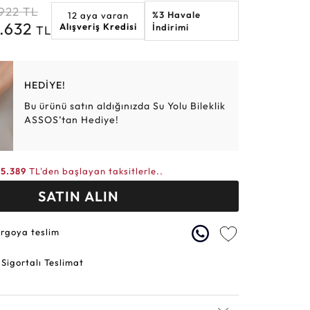
.922
TL
%3 Havale
12 aya varan
Altın Hasır Setler
Elmas Bilezikler
Altın Tesbihler
Violet
Burç
6.632
Alışveriş Kredisi
İndirimi
TL
HEDİYE!
Bu ürünü satın aldığınızda Su Yolu Bileklik
ASSOS’tan Hediye!
5.389
TL'den başlayan taksitlerle..
SATIN ALIN
argoya teslim
 Sigortalı Teslimat