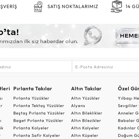
IŞVERİŞ
SATIŞ NOKTALARIMIZ
14 G
leri
Pırlanta Takılar
Altın Takılar
Özel Gü
sı
Pırlanta Yüzükler
Altın Yüzükler
Yılbaşı H
ar
Pırlanta Tektaş Yüzükler
Alyans
Sevgilile
Beştaş Pırlanta Yüzükler
Altın Bileklikler
Anneler G
ı
Baget Pırlanta Yüzükler
Altın Bilezikler
Babalar G
ik
Pırlanta Kolyeler
Altın Kolyeler
Kadınlar 
t
Pırlanta Safir Kolyeler
Altın Küpeler
Doğum Gü