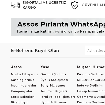
SİGORTALI VE ÜCRETSİZ
GÜVENLİ AL
KARGO
E-Bültene Kayıt Olun
Assos
Yasal
Müşteri Hizmet
Marka Hikayemiz
Garanti Şartları
Pırlanta Sertifika
Kataloglarımız
Üyelik Sözleşmesi
Sık Sorulan Sorul
İnsan Kaynakları
Satış Sözleşmesi
İade ve Değişim
Kampanyalar
Teslimat Bilgileri
Hesap Numaralar
Satış Noktaları
İptal ve İade İşlemleri
Ödeme ve Güvenl
Bize Ulaşın
Uyum Politikamız
Kargo ve Teslima