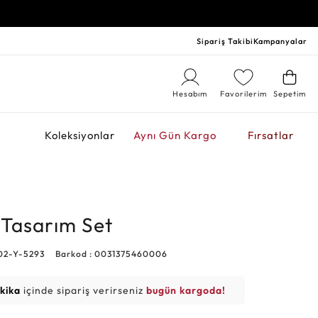
Sipariş Takibi
Kampanyalar
Hesabım
Favorilerim
Sepetim
r
Koleksiyonlar
Aynı Gün Kargo
Fırsatlar
li Tasarım Set
02-Y-5293
Barkod : 0031375460006
akika
içinde sipariş verirseniz
bugün kargoda!