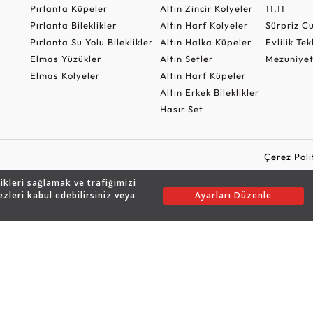
Pırlanta Küpeler
Altın Zincir Kolyeler
11.11
Pırlanta Bileklikler
Altın Harf Kolyeler
Sürpriz 
Pırlanta Su Yolu Bileklikler
Altın Halka Küpeler
Evlilik Tek
Elmas Yüzükler
Altın Setler
Mezuniyet
Elmas Kolyeler
Altın Harf Küpeler
Altın Erkek Bileklikler
Hasır Set
Çerez Poli
likleri sağlamak ve trafiğimizi
ezleri kabul edebilirsiniz veya
Ayarları Düzenle
Copyright © 2026 Assos Pırlanta - Bu sitenin tüm hakları saklıdır.