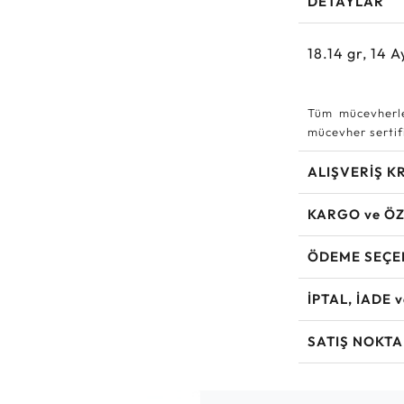
DETAYLAR
18.14
gr,
14
A
Tüm mücevherle
mücevher sertifi
ALIŞVERİŞ K
KARGO ve ÖZ
ÖDEME SEÇE
İPTAL, İADE 
SATIŞ NOKTA