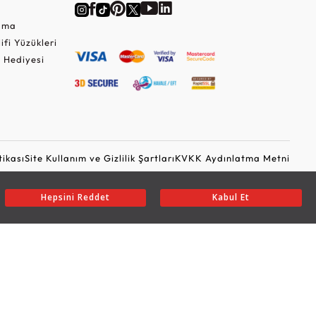
Cuma
lifi Yüzükleri
 Hediyesi
tikası
Site Kullanım ve Gizlilik Şartları
KVKK Aydınlatma Metni
Ticari Elektronik İleti Onayı
Güvenli Alışveriş
Hepsini Reddet
Kabul Et