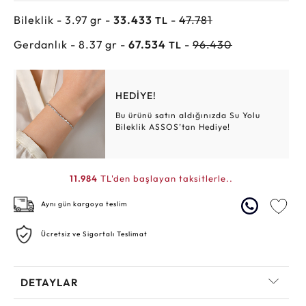
Bileklik - 3.97 gr -
33.433
-
47.781
TL
Gerdanlık - 8.37 gr -
67.534
-
96.430
TL
HEDİYE!
Bu ürünü satın aldığınızda Su Yolu
Bileklik ASSOS’tan Hediye!
11.984
TL'den başlayan taksitlerle..
Aynı gün kargoya teslim
Ücretsiz ve Sigortalı Teslimat
DETAYLAR