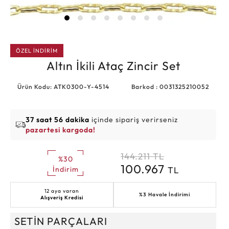
ÖZEL İNDİRİM
Altın İkili Ataç Zincir Set
Ürün Kodu: ATK0300-Y-4514
Barkod : 0031325210052
37 saat 56 dakika
içinde sipariş verirseniz
pazartesi kargoda!
144.211
TL
%30
100.967
TL
İndirim
12 aya varan
%3 Havale İndirimi
Alışveriş Kredisi
SETİN PARÇALARI