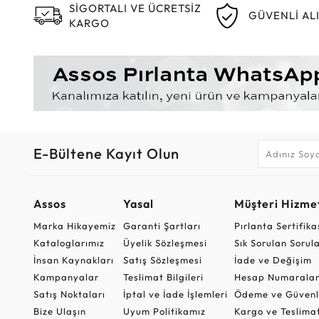
SİGORTALI VE ÜCRETSİZ
GÜVENLİ AL
KARGO
E-Bültene Kayıt Olun
Assos
Yasal
Müşteri Hizmet
Marka Hikayemiz
Garanti Şartları
Pırlanta Sertifika
Kataloglarımız
Üyelik Sözleşmesi
Sık Sorulan Sorul
İnsan Kaynakları
Satış Sözleşmesi
İade ve Değişim
Kampanyalar
Teslimat Bilgileri
Hesap Numaralar
Satış Noktaları
İptal ve İade İşlemleri
Ödeme ve Güvenl
Bize Ulaşın
Uyum Politikamız
Kargo ve Teslima