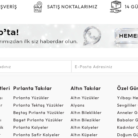
IŞVERİŞ
SATIŞ NOKTALARIMIZ
14 G
leri
Pırlanta Takılar
Altın Takılar
Özel Gü
sı
Pırlanta Yüzükler
Altın Yüzükler
Yılbaşı H
ar
Pırlanta Tektaş Yüzükler
Alyans
Sevgilile
Beştaş Pırlanta Yüzükler
Altın Bileklikler
Anneler G
ı
Baget Pırlanta Yüzükler
Altın Bilezikler
Babalar G
ik
Pırlanta Kolyeler
Altın Kolyeler
Kadınlar 
t
Pırlanta Safir Kolyeler
Altın Küpeler
Doğum Gü