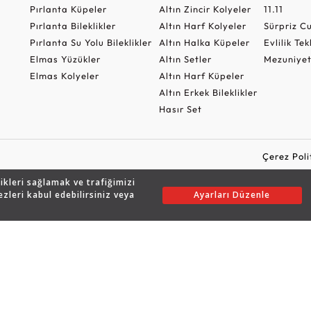
Pırlanta Küpeler
Altın Zincir Kolyeler
11.11
Pırlanta Bileklikler
Altın Harf Kolyeler
Sürpriz 
Pırlanta Su Yolu Bileklikler
Altın Halka Küpeler
Evlilik Tek
Elmas Yüzükler
Altın Setler
Mezuniyet
Elmas Kolyeler
Altın Harf Küpeler
Altın Erkek Bileklikler
Hasır Set
Çerez Poli
likleri sağlamak ve trafiğimizi
ezleri kabul edebilirsiniz veya
Ayarları Düzenle
Copyright © 2026 Assos Pırlanta - Bu sitenin tüm hakları saklıdır.