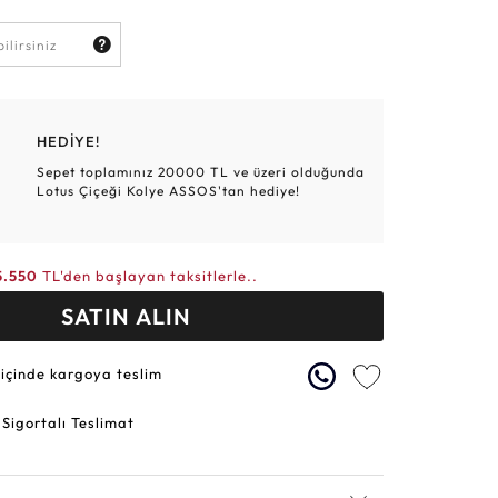
Altın Hasır Setler
Elmas Bilezikler
Altın Tesbihler
Violet
Burç
HEDİYE!
Sepet toplamınız 20000 TL ve üzeri olduğunda
Lotus Çiçeği Kolye ASSOS'tan hediye!
5.550
TL'den başlayan taksitlerle..
SATIN ALIN
 içinde kargoya teslim
 Sigortalı Teslimat