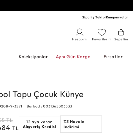
Sipariş Takibi
Kampanyalar
Hesabım
Favorilerim
Sepetim
r
Koleksiyonlar
Aynı Gün Kargo
Fırsatlar
tbol Topu Çocuk Künye
0208-Y-3571
Barkod : 0031365303533
55
TL
%3 Havale
12 aya varan
.484
Alışveriş Kredisi
İndirimi
TL