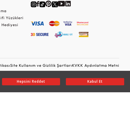
Cuma
lifi Yüzükleri
 Hediyesi
tikası
Site Kullanım ve Gizlilik Şartları
KVKK Aydınlatma Metni
Ticari Elektronik İleti Onayı
Güvenli Alışveriş
Hepsini Reddet
Kabul Et