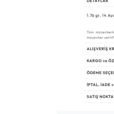
DETAYLAR
1.76
gr,
14
Aya
Tüm mücevherle
mücevher sertifi
ALIŞVERİŞ K
KARGO ve ÖZ
ÖDEME SEÇE
İPTAL, İADE 
SATIŞ NOKTA