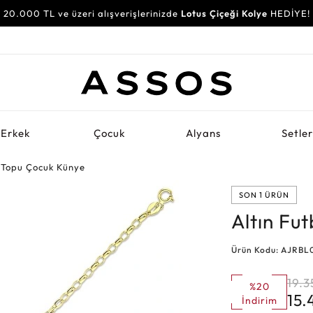
20.000 TL ve üzeri alışverişlerinizde
30.000 TL ve üzeri alışverişlerinizde
Lotus Çiçeği Kolye
Su Yolu Bileklik
HEDİYE!
HEDİYE!
Erkek
Çocuk
Alyans
Setle
l Topu Çocuk Künye
SON 1 ÜRÜN
Altın Fu
Ürün Kodu: AJRBL
19.3
%20
15
İndirim