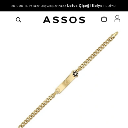
Lotus Çiçeği Kolye
20.000 TL ve üzeri alışverişlerinizde
HEDİYE!