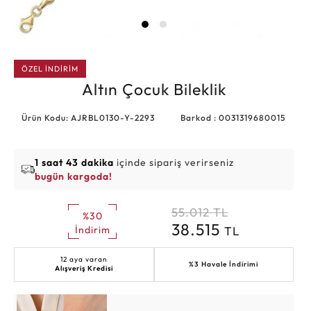
ÖZEL İNDİRİM
Altın Çocuk Bileklik
Ürün Kodu: AJRBL0130-Y-2293
Barkod : 0031319680015
1 saat 43 dakika
içinde sipariş verirseniz
bugün kargoda!
55.012
TL
%30
38.515
TL
İndirim
12 aya varan
%3 Havale İndirimi
Alışveriş Kredisi