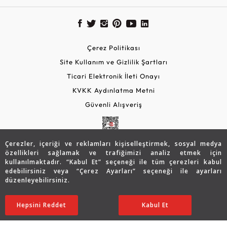
Çerez Politikası
Site Kullanım ve Gizlilik Şartları
Ticari Elektronik İleti Onayı
KVKK Aydınlatma Metni
Güvenli Alışveriş
Çerezler, içeriği ve reklamları kişiselleştirmek, sosyal medya
özellikleri sağlamak ve trafiğimizi analiz etmek için
kullanılmaktadır. “Kabul Et” seçeneği ile tüm çerezleri kabul
edebilirsiniz veya “Çerez Ayarları” seçeneği ile ayarları
düzenleyebilirsiniz.
© 2026 Assos Diamond
55.012
TL
SATIN ALIN
Hepsini Reddet
Ayarları Düzenle
Kabul Et
38.515
TL
Copyright © 2026 Assos Pırlanta - Bu sitenin tüm hakları