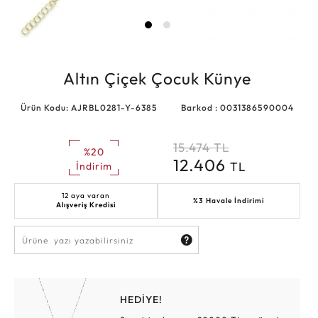
Altın Çiçek Çocuk Künye
Ürün Kodu: AJRBL0281-Y-6385
Barkod : 0031386590004
15.474
TL
%20
12.406
TL
İndirim
12 aya varan
%3 Havale İndirimi
Alışveriş Kredisi
HEDİYE!