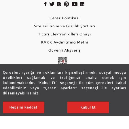
Çerez Politikası
Site Kullanım ve Gizlilik Şartları
Ticari Elektronik İleti Onayı
KVKK Aydınlatma Metni
Güvenli Alışveriş
Çerezler, içeriği ve reklamları kişiselleştirmek, sosyal medya
özellikleri sağlamak ve trafiğimizi analiz etmek için
kullanılmaktadır. “Kabul Et” seçeneği ile tüm çerezleri kabul
edebilirsiniz veya “Çerez Ayarları” seçeneği ile ayarları
düzenleyebilirsiniz.
© 2026 Assos Diamond
15.474
TL
SATIN ALIN
Hepsini Reddet
Ayarları Düzenle
Kabul Et
12.406
TL
Copyright © 2026 Assos Pırlanta - Bu sitenin tüm hakları
saklıdır.