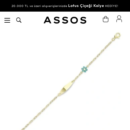
Lotus Çiçeği Kolye
20.000 TL ve üzeri alışverişlerinizde
HEDİYE!