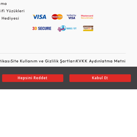
Cuma
lifi Yüzükleri
 Hediyesi
tikası
Site Kullanım ve Gizlilik Şartları
KVKK Aydınlatma Metni
Ticari Elektronik İleti Onayı
Güvenli Alışveriş
Hepsini Reddet
Kabul Et