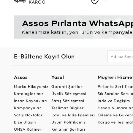
KARGO
E-Bültene Kayıt Olun
Assos
Yasal
Müşteri Hizmet
Marka Hikayemiz
Garanti Şartları
Pırlanta Sertifika
Kataloglarımız
Üyelik Sözleşmesi
Sık Sorulan Sorul
İnsan Kaynakları
Satış Sözleşmesi
İade ve Değişim
Kampanyalar
Teslimat Bilgileri
Hesap Numaralar
Satış Noktaları
İptal ve İade İşlemleri
Ödeme ve Güvenl
Bize Ulaşın
Uyum Politikamız
Kargo ve Teslima
ONSA Rafineri
Kullanım Şartları