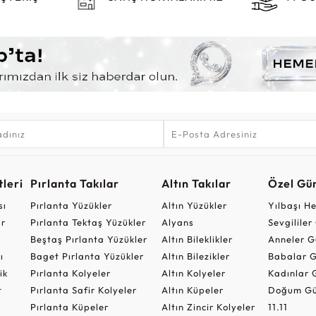
leri
Pırlanta Takılar
Altın Takılar
Özel Gü
sı
Pırlanta Yüzükler
Altın Yüzükler
Yılbaşı H
ar
Pırlanta Tektaş Yüzükler
Alyans
Sevgilile
Beştaş Pırlanta Yüzükler
Altın Bileklikler
Anneler G
ı
Baget Pırlanta Yüzükler
Altın Bilezikler
Babalar G
ik
Pırlanta Kolyeler
Altın Kolyeler
Kadınlar 
t
Pırlanta Safir Kolyeler
Altın Küpeler
Doğum Gü
Pırlanta Küpeler
Altın Zincir Kolyeler
11.11