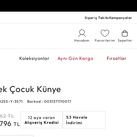
Sipariş Takibi
Kampanyalar
Hesabım
Favorilerim
Sepetim
r
Koleksiyonlar
Aynı Gün Kargo
Fırsatlar
çek Çocuk Künye
0255-Y-3571
Barkod : 0031371110017
962
TL
%3 Havale
12 aya varan
.796
Alışveriş Kredisi
İndirimi
TL