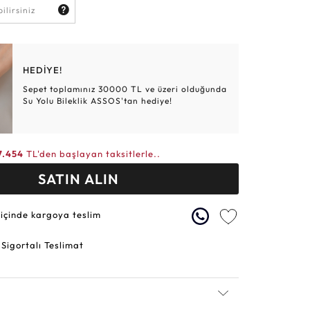
Altın Hasır Setler
Elmas Bilezikler
Altın Tesbihler
Violet
Burç
HEDİYE!
Sepet toplamınız 30000 TL ve üzeri olduğunda
Su Yolu Bileklik ASSOS'tan hediye!
7.454
TL'den başlayan taksitlerle..
SATIN ALIN
 içinde kargoya teslim
 Sigortalı Teslimat