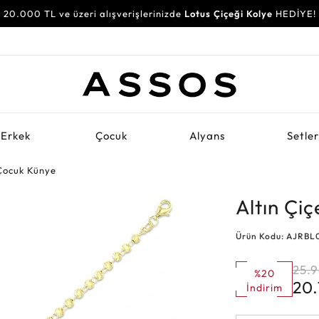
20.000 TL ve üzeri alışverişlerinizde
Lotus Çiçeği Kolye
HEDİYE!
Erkek
Çocuk
Alyans
Setle
 Çocuk Künye
Altın Çi
Ürün Kodu: AJRBL
25.
%20
20
İndirim