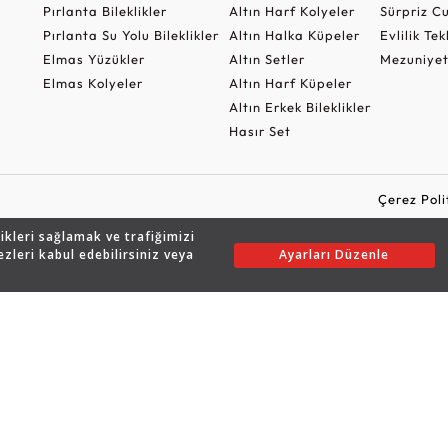
Pırlanta Bileklikler
Altın Harf Kolyeler
Sürpriz 
Pırlanta Su Yolu Bileklikler
Altın Halka Küpeler
Evlilik Tek
Elmas Yüzükler
Altın Setler
Mezuniyet
Elmas Kolyeler
Altın Harf Küpeler
Altın Erkek Bileklikler
Hasır Set
Çerez Poli
likleri sağlamak ve trafiğimizi
ezleri kabul edebilirsiniz veya
Ayarları Düzenle
Copyright © 2026 Assos Pırlanta - Bu sitenin tüm hakları saklıdır.