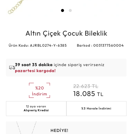
Altın Çiçek Çocuk Bileklik
Ürün Kodu: AJRBL0274-Y-6385
Barkod : 0031377560004
39 saat 35 dakika
içinde sipariş verirseniz
pazartesi kargoda!
22.623
TL
%20
18.085
TL
İndirim
12 aya varan
%3 Havale İndirimi
Alışveriş Kredisi
HEDİYE!