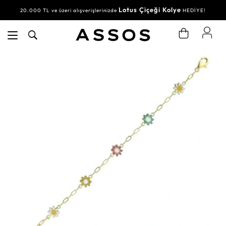
Lotus Çiçeği Kolye
20.000 TL ve üzeri alışverişlerinizde
HEDİYE!