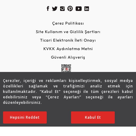
Çerez Politikası
Site Kullanım ve Gizlilik Şartları
Ticari Elektronik İleti Onayı
KVKK Aydınlatma Metni
Güvenli Alışveriş
Çerezler, içeriği ve reklamları kişiselleştirmek, sosyal medya
özellikleri sağlamak ve trafiğimizi analiz etmek için
kullanılmaktadır. “Kabul Et” seçeneği ile tüm çerezleri kabul
edebilirsiniz veya “Çerez Ayarları” seçeneği ile ayarları
düzenleyebilirsiniz.
© 2026 Assos Diamond
22.623
TL
SATIN ALIN
Hepsini Reddet
Ayarları Düzenle
Kabul Et
18.085
TL
Copyright © 2026 Assos Pırlanta - Bu sitenin tüm hakları
saklıdır.