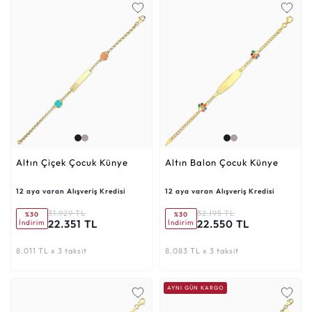
Altın Çiçek Çocuk Künye
Altın Balon Çocuk Künye
12 aya varan Alışveriş Kredisi
12 aya varan Alışveriş Kredisi
31.929 TL
32.195 TL
%30
%30
22.351 TL
22.550 TL
İndirim
İndirim
8.011 TL x 3 taksit
8.083 TL x 3 taksit
AYNI GÜN KARGO