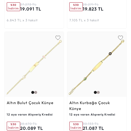
27.273 TL
28.271 TL
%30
%30
19.091 TL
19.823 TL
İndirim
İndirim
6.843 TL x 3 taksit
7.105 TL x 3 taksit
Altın Bulut Çocuk Künye
Altın Kurbağa Çocuk
Künye
12 aya varan Alışveriş Kredisi
12 aya varan Alışveriş Kredisi
28.670 TL
30.133 TL
%30
%30
20.089 TL
21.087 TL
İndirim
İndirim