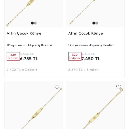
Altın Çocuk Künye
Altın Çocuk Künye
12 aya varan Alışveriş Kredisi
12 aya varan Alışveriş Kredisi
8.514 TL
9.313 TL
%20
%20
6.785 TL
7.450 TL
İndirim
İndirim
2.432 TL x 3 taksit
2.670 TL x 3 taksit