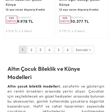
Künye
Künye
12 aya varan Alışveriş Kredisi
12 aya varan Alışveriş Kredisi
12.506 TL
12.971 TL
%20
%20
9.978 TL
10.377 TL
İndirim
İndirim
3.576 TL x 3 taksit
3.719 TL x 3 taksit
1
2
3
4
5
6
Sonraki >
Altın Çocuk Bileklik ve Künye
Modelleri
Altın çocuk bileklik modelleri
, zarafetin ve gösterişin
en renkli örnekleri arasında yerini alıyor. Çocuklar
için seçilebilecek en güzel hediyeler arasında bulunan
bu aksesuarlar, günlük kullanımda çocuklara özgürlük
kazandırıyor. Hafif ve rahat tasarımları sayesinde
çocukların aktivitelerini kısıtlamadan