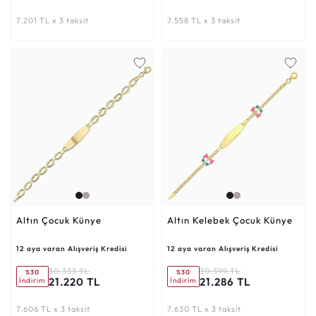
7.201 TL x 3 taksit
7.558 TL x 3 taksit
Altın Çocuk Künye
Altın Kelebek Çocuk Künye
12 aya varan Alışveriş Kredisi
12 aya varan Alışveriş Kredisi
30.333 TL
30.399 TL
%30
%30
21.220 TL
21.286 TL
İndirim
İndirim
7.606 TL x 3 taksit
7.630 TL x 3 taksit