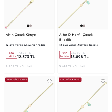
Altın Çocuk Künye
Altın D Harfli Çocuk
Bileklik
12 aya varan Alışveriş Kredisi
12 aya varan Alışveriş Kredisi
17.694 TL
22.750 TL
%30
%30
12.373 TL
15.898 TL
İndirim
İndirim
4.435 TL x 3 taksit
5.698 TL x 3 taksit
AYNI GÜN KARGO
AYNI GÜN KARGO