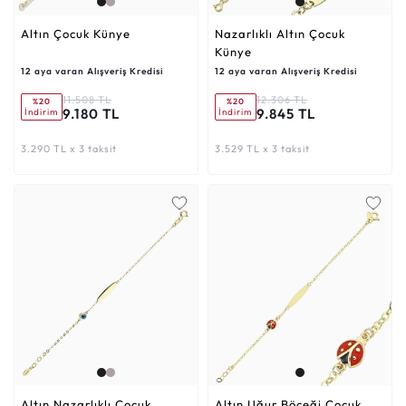
Altın Çocuk Künye
Nazarlıklı Altın Çocuk
Künye
12 aya varan Alışveriş Kredisi
12 aya varan Alışveriş Kredisi
11.508 TL
12.306 TL
%20
%20
9.180 TL
9.845 TL
İndirim
İndirim
3.290 TL x 3 taksit
3.529 TL x 3 taksit
Altın Nazarlıklı Çocuk
Altın Uğur Böceği Çocuk