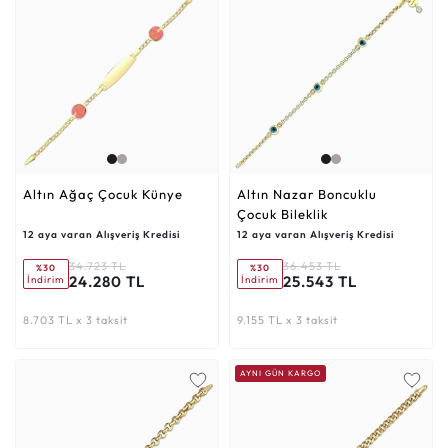
Altın Ağaç Çocuk Künye
Altın Nazar Boncuklu
Çocuk Bileklik
12 aya varan Alışveriş Kredisi
12 aya varan Alışveriş Kredisi
34.723 TL
36.453 TL
%30
%30
24.280 TL
25.543 TL
İndirim
İndirim
8.703 TL x 3 taksit
9.155 TL x 3 taksit
AYNI GÜN KARGO