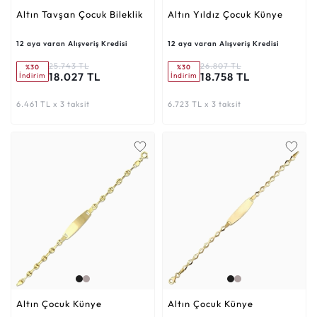
Altın Tavşan Çocuk Bileklik
Altın Yıldız Çocuk Künye
12 aya varan Alışveriş Kredisi
12 aya varan Alışveriş Kredisi
25.743 TL
26.807 TL
%30
%30
18.027 TL
18.758 TL
İndirim
İndirim
6.461 TL x 3 taksit
6.723 TL x 3 taksit
Altın Çocuk Künye
Altın Çocuk Künye