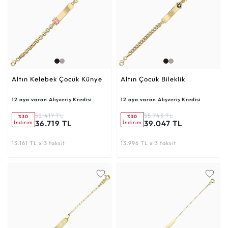
Altın Kelebek Çocuk Künye
Altın Çocuk Bileklik
12 aya varan Alışveriş Kredisi
12 aya varan Alışveriş Kredisi
52.417 TL
55.743 TL
%30
%30
36.719 TL
39.047 TL
İndirim
İndirim
13.161 TL x 3 taksit
13.996 TL x 3 taksit