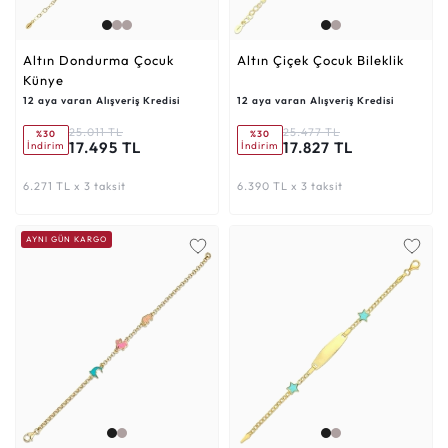
Altın Dondurma Çocuk
Altın Çiçek Çocuk Bileklik
Künye
12 aya varan Alışveriş Kredisi
12 aya varan Alışveriş Kredisi
25.011 TL
25.477 TL
%30
%30
17.495 TL
17.827 TL
İndirim
İndirim
6.271 TL x 3 taksit
6.390 TL x 3 taksit
AYNI GÜN KARGO