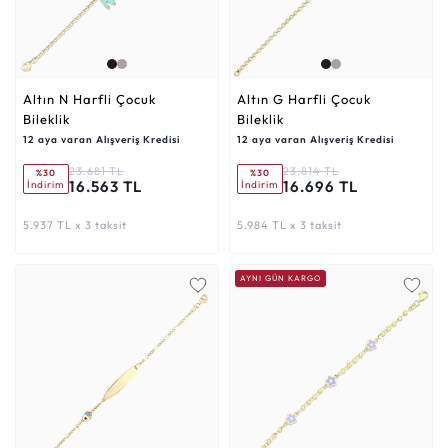
Altın N Harfli Çocuk
Altın G Harfli Çocuk
Bileklik
Bileklik
12 aya varan Alışveriş Kredisi
12 aya varan Alışveriş Kredisi
23.681 TL
23.814 TL
%30
%30
16.563 TL
16.696 TL
İndirim
İndirim
5.937 TL x 3 taksit
5.984 TL x 3 taksit
AYNI GÜN KARGO