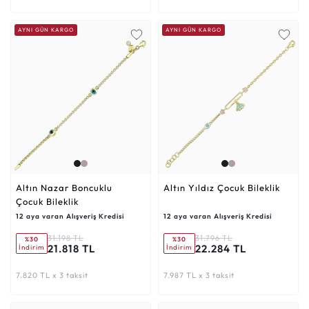
AYNI GÜN KARGO
AYNI GÜN KARGO
Altın Nazar Boncuklu
Altın Yıldız Çocuk Bileklik
Çocuk Bileklik
12 aya varan Alışveriş Kredisi
12 aya varan Alışveriş Kredisi
31.198 TL
31.796 TL
%30
%30
21.818 TL
22.284 TL
İndirim
İndirim
7.820 TL x 3 taksit
7.987 TL x 3 taksit