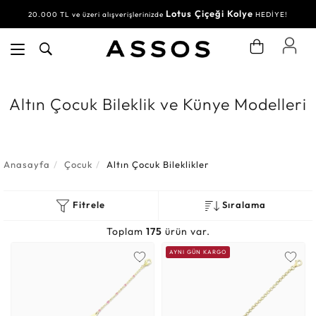
Lotus Çiçeği Kolye
20.000 TL ve üzeri alışverişlerinizde
HEDİYE!
Altın Çocuk Bileklik ve Künye Modelleri
Anasayfa
Çocuk
Altın Çocuk Bileklikler
Fitrele
Sıralama
Toplam
175
ürün var.
AYNI GÜN KARGO