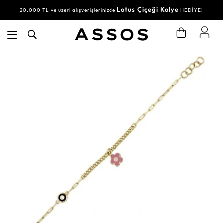
Lotus Çiçeği Kolye
20.000 TL ve üzeri alışverişlerinizde
HEDİYE!