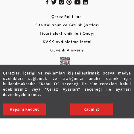
Çerez Politikası
Site Kullanım ve Gizlilik Şartları
Ticari Elektronik İleti Onayı
KVKK Aydınlatma Metni
Güvenli Alışveriş
Çerezler, içeriği ve reklamları kişiselleştirmek, sosyal medya
özellikleri sağlamak ve trafiğimizi analiz etmek için
kullanılmaktadır. “Kabul Et” seçeneği ile tüm çerezleri kabul
edebilirsiniz veya “Çerez Ayarları” seçeneği ile ayarları
düzenleyebilirsiniz.
© 2026 Assos Diamond
22.290
TL
SATIN ALIN
Hepsini Reddet
Ayarları Düzenle
Kabul Et
17.845
TL
Copyright © 2026 Assos Pırlanta - Bu sitenin tüm hakları
saklıdır.