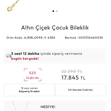
Altın Çiçek Çocuk Bileklik
Ürün Kodu: AJRBL0098-Y-6385
Barkod : 0031316460030
3 saat 12 dakika
içinde sipariş verirseniz
bugün kargoda!
22.290
TL
%20
17.845
TL
İndirim
12 aya varan
%3 Havale İndirimi
Alışveriş Kredisi
HEDİYE!