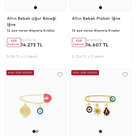
Altın Bebek Uğur Böceği
Altın Bebek Plakalı İğne
İğne
12 aya varan Alışveriş Kredisi
12 aya varan Alışveriş Kredisi
17.875 TL
18.275 TL
%20
%20
14.273 TL
14.607 TL
İndirim
İndirim
5.116 TL x 3 taksit
5.236 TL x 3 taksit
AYNI GÜN KARGO
AYNI GÜN KARGO