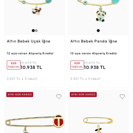
Altın Bebek Uçak İğne
Altın Bebek Panda İğne
12 aya varan Alışveriş Kredisi
12 aya varan Alışveriş Kredisi
13.673 TL
13.673 TL
%20
%20
10.938 TL
10.938 TL
İndirim
İndirim
3.921 TL x 3 taksit
3.921 TL x 3 taksit
AYNI GÜN KARGO
AYNI GÜN KARGO