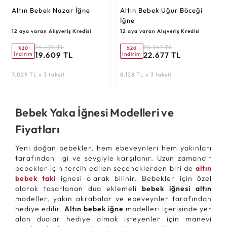
Altın Bebek Nazar İğne
Altın Bebek Uğur Böceği
İğne
12 aya varan Alışveriş Kredisi
12 aya varan Alışveriş Kredisi
24.478 TL
28.347 TL
%20
%20
19.609 TL
22.677 TL
İndirim
İndirim
7.029 TL x 3 taksit
8.128 TL x 3 taksit
Bebek Yaka İğnesi Modelleri ve
Fiyatları
Yeni doğan bebekler, hem ebeveynleri hem yakınları
tarafından ilgi ve sevgiyle karşılanır. Uzun zamandır
bebekler için tercih edilen seçeneklerden biri de
altın
bebek taki
ignesi olarak bilinir. Bebekler için özel
olarak tasarlanan dua eklemeli
bebek iğnesi altın
modeller, yakın akrabalar ve ebeveynler tarafından
hediye edilir.
Altın bebek iğne
modelleri içerisinde yer
alan dualar hediye almak isteyenler için manevi