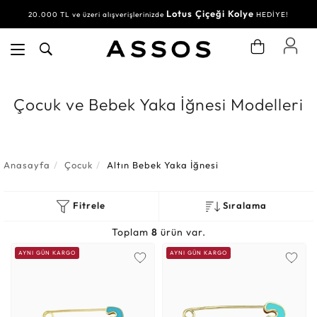
Lotus Çiçeği Kolye
20.000 TL ve üzeri alışverişlerinizde
HEDİYE!
Çocuk ve Bebek Yaka İğnesi Modelleri
Anasayfa
Çocuk
Altın Bebek Yaka İğnesi
Fitrele
Sıralama
Toplam
8
ürün var.
AYNI GÜN KARGO
AYNI GÜN KARGO