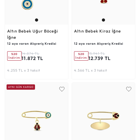
Altın Bebek Uğur Böceği
Altın Bebek Kiraz İğne
İğne
12 aya varan Alışveriş Kredisi
12 aya varan Alışveriş Kredisi
14.874 TL
15.941 TL
%20
%20
11.872 TL
12.739 TL
İndirim
İndirim
4.255 TL x 3 taksit
4.566 TL x 3 taksit
AYNI GÜN KARGO