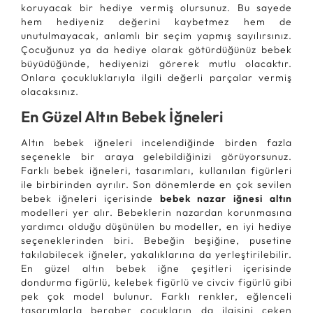
koruyacak bir hediye vermiş olursunuz. Bu sayede
hem hediyeniz değerini kaybetmez hem de
unutulmayacak, anlamlı bir seçim yapmış sayılırsınız.
Çocuğunuz ya da hediye olarak götürdüğünüz bebek
büyüdüğünde, hediyenizi görerek mutlu olacaktır.
Onlara çocukluklarıyla ilgili değerli parçalar vermiş
olacaksınız.
En Güzel Altın Bebek İğneleri
Altın bebek iğneleri incelendiğinde birden fazla
seçenekle bir araya gelebildiğinizi görüyorsunuz.
Farklı bebek iğneleri, tasarımları, kullanılan figürleri
ile birbirinden ayrılır. Son dönemlerde en çok sevilen
bebek iğneleri içerisinde
bebek nazar iğnesi altın
modelleri yer alır. Bebeklerin nazardan korunmasına
yardımcı olduğu düşünülen bu modeller, en iyi hediye
seçeneklerinden biri. Bebeğin beşiğine, pusetine
takılabilecek iğneler, yakalıklarına da yerleştirilebilir.
En güzel altın bebek iğne çeşitleri içerisinde
dondurma figürlü, kelebek figürlü ve civciv figürlü gibi
pek çok model bulunur. Farklı renkler, eğlenceli
tasarımlarla beraber çocukların da ilgisini çeken