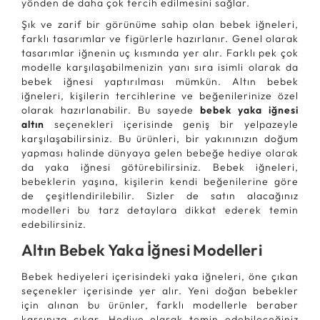
yönden de daha çok tercih edilmesini sağlar.
Şık ve zarif bir görünüme sahip olan bebek iğneleri,
farklı tasarımlar ve figürlerle hazırlanır. Genel olarak
tasarımlar iğnenin uç kısmında yer alır. Farklı pek çok
modelle karşılaşabilmenizin yanı sıra isimli olarak da
bebek iğnesi yaptırılması mümkün. Altın bebek
iğneleri, kişilerin tercihlerine ve beğenilerinize özel
olarak hazırlanabilir. Bu sayede
bebek yaka iğnesi
altın
seçenekleri içerisinde geniş bir yelpazeyle
karşılaşabilirsiniz. Bu ürünleri, bir yakınınızın doğum
yapması halinde dünyaya gelen bebeğe hediye olarak
da yaka iğnesi götürebilirsiniz. Bebek iğneleri,
bebeklerin yaşına, kişilerin kendi beğenilerine göre
de çeşitlendirilebilir. Sizler de satın alacağınız
modelleri bu tarz detaylara dikkat ederek temin
edebilirsiniz.
Altın Bebek Yaka İğnesi Modelleri
Bebek hediyeleri içerisindeki yaka iğneleri, öne çıkan
seçenekler içerisinde yer alır. Yeni doğan bebekler
için alınan bu ürünler, farklı modellerle beraber
karşınıza çıkar. Hediye olarak temin edebileceğiniz