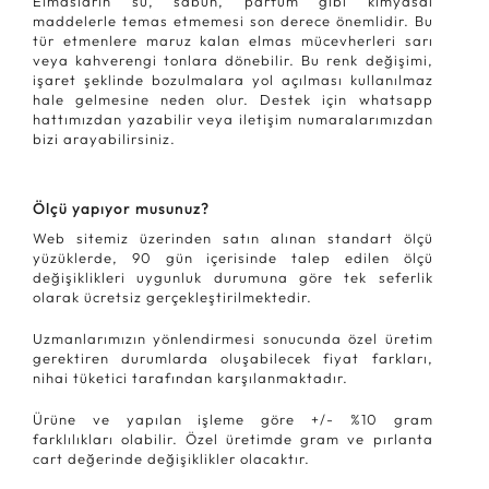
Elmasların su, sabun, parfüm gibi kimyasal
maddelerle temas etmemesi son derece önemlidir. Bu
tür etmenlere maruz kalan elmas mücevherleri sarı
veya kahverengi tonlara dönebilir. Bu renk değişimi,
işaret şeklinde bozulmalara yol açılması kullanılmaz
hale gelmesine neden olur. Destek için whatsapp
hattımızdan yazabilir veya iletişim numaralarımızdan
bizi arayabilirsiniz.
Ölçü yapıyor musunuz?
Web sitemiz üzerinden satın alınan standart ölçü
yüzüklerde, 90 gün içerisinde talep edilen ölçü
değişiklikleri uygunluk durumuna göre tek seferlik
olarak ücretsiz gerçekleştirilmektedir.
Uzmanlarımızın yönlendirmesi sonucunda özel üretim
gerektiren durumlarda oluşabilecek fiyat farkları,
nihai tüketici tarafından karşılanmaktadır.
Ürüne ve yapılan işleme göre +/- %10 gram
farklılıkları olabilir. Özel üretimde gram ve pırlanta
cart değerinde değişiklikler olacaktır.