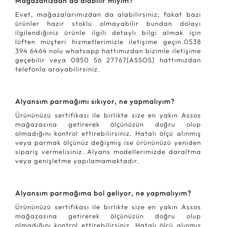
Mağazanızdan da alabilir miyim?
Evet, mağazalarımızdan da alabilirsiniz; fakat bazı
ürünler hazır stoklu olmayabilir bundan dolayı
ilgilendiğiniz ürünle ilgili detaylı bilgi almak için
lüften müşteri hizmetlerimizle iletişime geçin.0538
394 6464 nolu whatsapp hattımızdan bizimle iletişime
geçebilir veya 0850 56 27767[ASSOS] hattımızdan
telefonla arayabilirsiniz.
Alyansım parmağımı sıkıyor, ne yapmalıyım?
Ürününüzü sertifikası ile birlikte size en yakın Assos
mağazasına getirerek ölçünüzün doğru olup
olmadığını kontrol ettirebilirsiniz. Hatalı ölçü alınmış
veya parmak ölçünüz değişmiş ise ürününüzü yeniden
sipariş vermelisiniz. Alyans modellerimizde daraltma
veya genişletme yapılamamaktadır.
Alyansım parmağıma bol geliyor, ne yapmalıyım?
Ürününüzü sertifikası ile birlikte size en yakın Assos
mağazasına getirerek ölçünüzün doğru olup
olmadığını kontrol ettirebilirsiniz. Hatalı ölçü alınmış