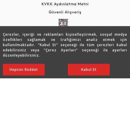
KVKK Aydınlatma Metni
Güvenli Alışveriş
Çerezler, içeriği ve reklamları kişiselleştirmek, sosyal medya
özellikleri sağlamak ve trafiğimizi analiz etmek için
kullanılmaktadır. “Kabul Et” seçeneği ile tüm çerezleri kabul
edebilirsiniz veya “Çerez Ayarları” seçeneği ile ayarları
düzenleyebilirsiniz.
© 2026 Assos Diamond
Hepsini Reddet
Ayarları Düzenle
Kabul Et
Copyright © 2026 Assos Pırlanta - Bu sitenin tüm hakları
saklıdır.