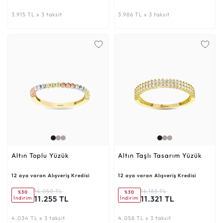
3.915 TL x 3 taksit
3.986 TL x 3 taksit
Altın Toplu Yüzük
Altın Taşlı Tasarım Yüzük
12 aya varan Alışveriş Kredisi
12 aya varan Alışveriş Kredisi
16.050 TL
16.183 TL
%30
%30
11.255 TL
11.321 TL
İndirim
İndirim
4.034 TL x 3 taksit
4.058 TL x 3 taksit