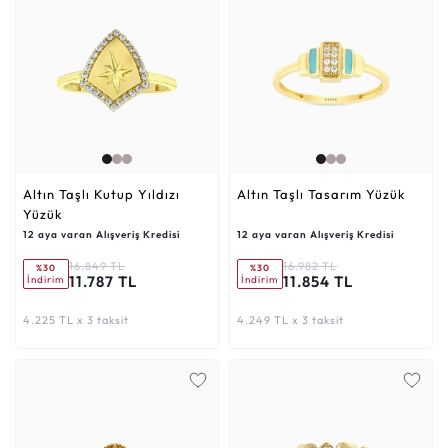
Altın Taşlı Kutup Yıldızı
Altın Taşlı Tasarım Yüzük
Yüzük
12 aya varan Alışveriş Kredisi
12 aya varan Alışveriş Kredisi
16.849 TL
16.982 TL
%30
%30
11.787 TL
11.854 TL
İndirim
İndirim
4.225 TL x 3 taksit
4.249 TL x 3 taksit