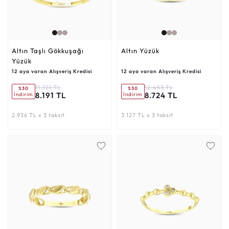
Altın Taşlı Gökkuşağı
Altın Yüzük
Yüzük
12 aya varan Alışveriş Kredisi
12 aya varan Alışveriş Kredisi
11.721 TL
12.453 TL
%30
%30
8.191 TL
8.724 TL
İndirim
İndirim
2.936 TL x 3 taksit
3.127 TL x 3 taksit