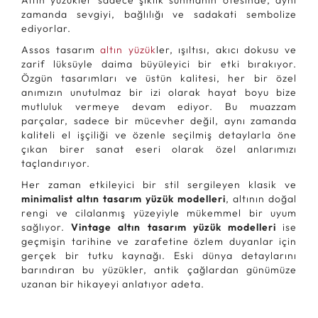
Altın yüzükler sadece şıklık sunmanın ötesinde, aynı
zamanda sevgiyi, bağlılığı ve sadakati sembolize
ediyorlar.
Assos tasarım
altın yüzük
ler, ışıltısı, akıcı dokusu ve
zarif lüksüyle daima büyüleyici bir etki bırakıyor.
Özgün tasarımları ve üstün kalitesi, her bir özel
anımızın unutulmaz bir izi olarak hayat boyu bize
mutluluk vermeye devam ediyor. Bu muazzam
parçalar, sadece bir mücevher değil, aynı zamanda
kaliteli el işçiliği ve özenle seçilmiş detaylarla öne
çıkan birer sanat eseri olarak özel anlarımızı
taçlandırıyor.
Her zaman etkileyici bir stil sergileyen klasik ve
minimalist altın tasarım yüzük modelleri
, altının doğal
rengi ve cilalanmış yüzeyiyle mükemmel bir uyum
sağlıyor.
Vintage altın tasarım yüzük modelleri
ise
geçmişin tarihine ve zarafetine özlem duyanlar için
gerçek bir tutku kaynağı. Eski dünya detaylarını
barındıran bu yüzükler, antik çağlardan günümüze
uzanan bir hikayeyi anlatıyor adeta.