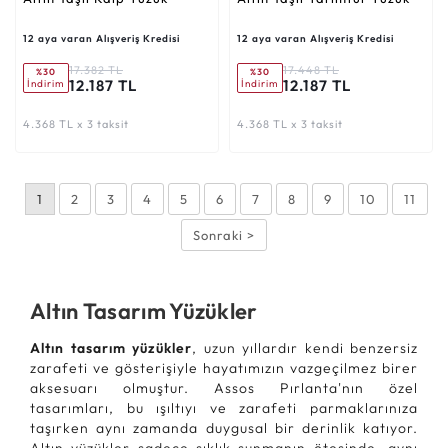
12 aya varan Alışveriş Kredisi
12 aya varan Alışveriş Kredisi
17.382 TL
17.448 TL
%30
%30
12.187 TL
12.187 TL
İndirim
İndirim
4.368 TL x 3 taksit
4.368 TL x 3 taksit
1
2
3
4
5
6
7
8
9
10
11
Sonraki >
Altın Tasarım Yüzükler
Altın tasarım yüzükler
, uzun yıllardır kendi benzersiz
zarafeti ve gösterişiyle hayatımızın vazgeçilmez birer
aksesuarı olmuştur. Assos Pırlanta'nın özel
tasarımları, bu ışıltıyı ve zarafeti parmaklarınıza
taşırken aynı zamanda duygusal bir derinlik katıyor.