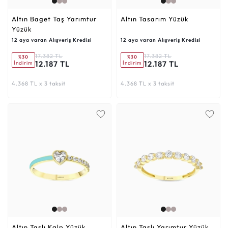
Altın Baget Taş Yarımtur
Altın Tasarım Yüzük
Yüzük
12 aya varan Alışveriş Kredisi
12 aya varan Alışveriş Kredisi
17.382 TL
17.382 TL
%30
%30
12.187 TL
12.187 TL
İndirim
İndirim
4.368 TL x 3 taksit
4.368 TL x 3 taksit
Altın Taşlı Kalp Yüzük
Altın Taşlı Yarımtur Yüzük