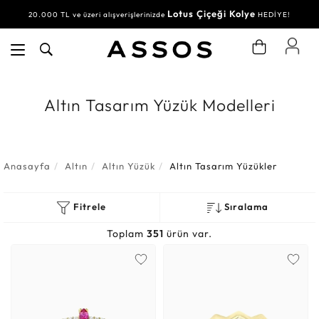
Lotus Çiçeği Kolye
20.000 TL ve üzeri alışverişlerinizde
HEDİYE!
Altın Tasarım Yüzük Modelleri
Anasayfa
Altın
Altın Yüzük
Altın Tasarım Yüzükler
Fitrele
Sıralama
Toplam
351
ürün var.