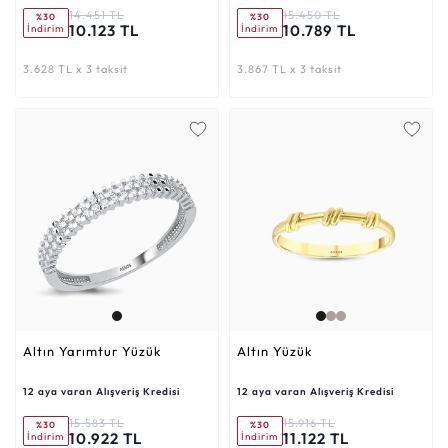
14.451 TL
15.450 TL
%30
%30
10.123 TL
10.789 TL
İndirim
İndirim
3.628 TL x 3 taksit
3.867 TL x 3 taksit
Altın Yarımtur Yüzük
Altın Yüzük
12 aya varan Alışveriş Kredisi
12 aya varan Alışveriş Kredisi
15.583 TL
15.916 TL
%30
%30
10.922 TL
11.122 TL
İndirim
İndirim