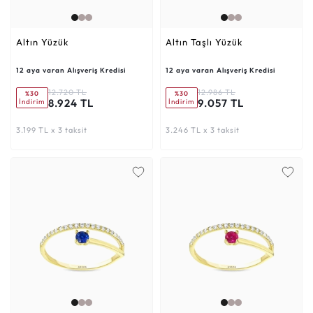
Altın Yüzük
Altın Taşlı Yüzük
12 aya varan Alışveriş Kredisi
12 aya varan Alışveriş Kredisi
12.720 TL
12.986 TL
%30
%30
8.924 TL
9.057 TL
İndirim
İndirim
3.199 TL x 3 taksit
3.246 TL x 3 taksit