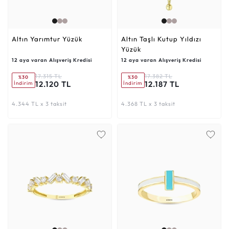
Altın Yarımtur Yüzük
Altın Taşlı Kutup Yıldızı
Yüzük
12 aya varan Alışveriş Kredisi
12 aya varan Alışveriş Kredisi
17.315 TL
17.382 TL
%30
%30
12.120 TL
12.187 TL
İndirim
İndirim
4.344 TL x 3 taksit
4.368 TL x 3 taksit