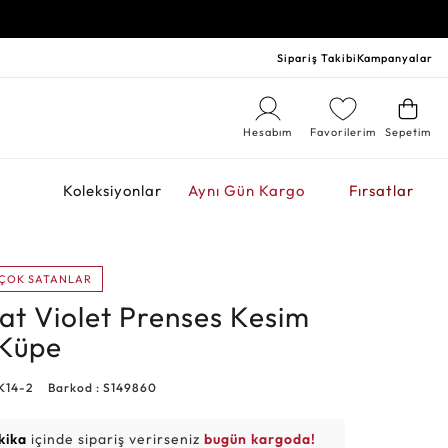
Sipariş Takibi
Kampanyalar
Hesabım
Favorilerim
Sepetim
r
Koleksiyonlar
Aynı Gün Kargo
Fırsatlar
ÇOK SATANLAR
at Violet Prenses Kesim
 Küpe
K14-2
Barkod : S149860
kika
içinde sipariş verirseniz
bugün kargoda!