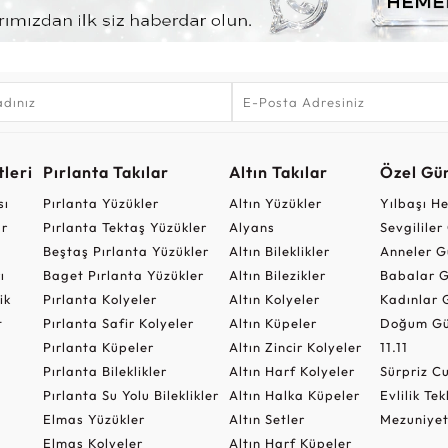
leri
Pırlanta Takılar
Altın Takılar
Özel Gü
sı
Pırlanta Yüzükler
Altın Yüzükler
Yılbaşı H
ar
Pırlanta Tektaş Yüzükler
Alyans
Sevgilile
Beştaş Pırlanta Yüzükler
Altın Bileklikler
Anneler G
ı
Baget Pırlanta Yüzükler
Altın Bilezikler
Babalar G
ik
Pırlanta Kolyeler
Altın Kolyeler
Kadınlar 
t
Pırlanta Safir Kolyeler
Altın Küpeler
Doğum Gü
Pırlanta Küpeler
Altın Zincir Kolyeler
11.11
Pırlanta Bileklikler
Altın Harf Kolyeler
Sürpriz 
Pırlanta Su Yolu Bileklikler
Altın Halka Küpeler
Evlilik Tek
Elmas Yüzükler
Altın Setler
Mezuniyet
Elmas Kolyeler
Altın Harf Küpeler