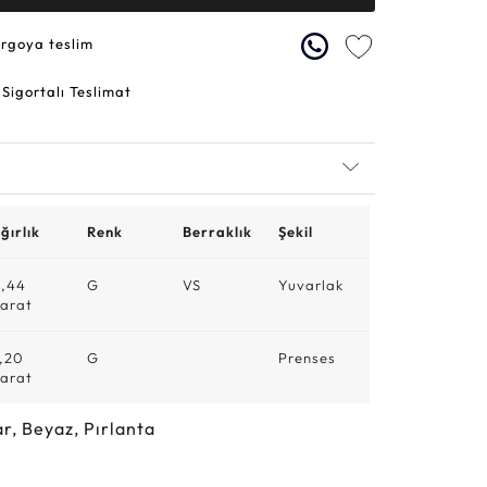
argoya teslim
 Sigortalı Teslimat
ğırlık
Renk
Berraklık
Şekil
,44
G
VS
Yuvarlak
arat
,20
G
Prenses
arat
r, Beyaz, Pırlanta