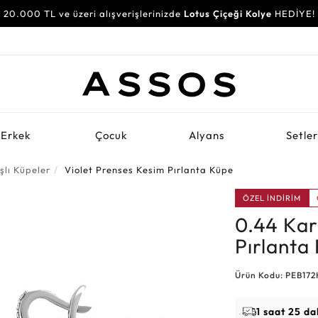
20.000 TL ve üzeri alışverişlerinizde
Lotus Çiçeği Kolye
HEDİYE!
Erkek
Çocuk
Alyans
Setle
şlı Küpeler
Violet Prenses Kesim Pırlanta Küpe
ÖZEL İNDİRİM
0.44 Kar
Pırlanta
Ürün Kodu: PEB172
1 saat 25 da