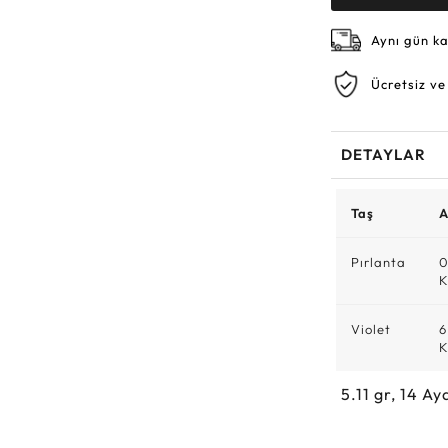
Aynı gün k
Ücretsiz ve
DETAYLAR
Taş
A
Pırlanta
0
K
Violet
6
K
5.11
gr,
14
Aya