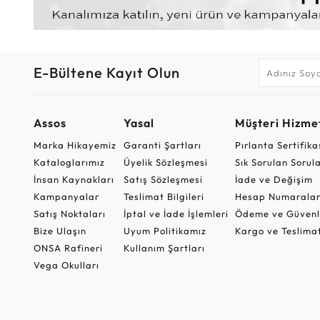
E-Bültene Kayıt Olun
Assos
Yasal
Müşteri Hizmet
Marka Hikayemiz
Garanti Şartları
Pırlanta Sertifika
Kataloglarımız
Üyelik Sözleşmesi
Sık Sorulan Sorul
İnsan Kaynakları
Satış Sözleşmesi
İade ve Değişim
Kampanyalar
Teslimat Bilgileri
Hesap Numaralar
Satış Noktaları
İptal ve İade İşlemleri
Ödeme ve Güvenl
Bize Ulaşın
Uyum Politikamız
Kargo ve Teslima
ONSA Rafineri
Kullanım Şartları
Vega Okulları