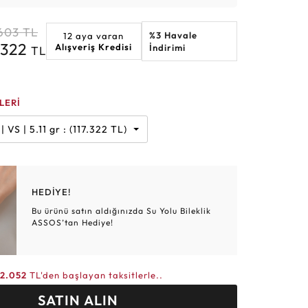
Altın Hasır Setler
Elmas Bilezikler
Altın Tesbihler
Violet
Burç
.603
TL
%3 Havale
12 aya varan
.322
Alışveriş Kredisi
İndirimi
TL
LERİ
 Karat | G | VS | 5.11 gr : (117.322 TL)
HEDİYE!
Bu ürünü satın aldığınızda Su Yolu Bileklik
ASSOS’tan Hediye!
2.052
TL'den başlayan taksitlerle..
SATIN ALIN