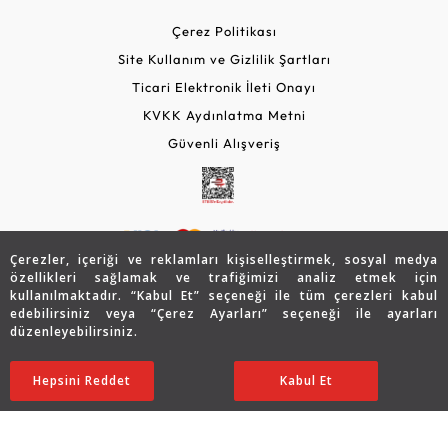
Çerez Politikası
Site Kullanım ve Gizlilik Şartları
Ticari Elektronik İleti Onayı
KVKK Aydınlatma Metni
Güvenli Alışveriş
Çerezler, içeriği ve reklamları kişiselleştirmek, sosyal medya
özellikleri sağlamak ve trafiğimizi analiz etmek için
kullanılmaktadır. “Kabul Et” seçeneği ile tüm çerezleri kabul
edebilirsiniz veya “Çerez Ayarları” seçeneği ile ayarları
© 2026 Assos Diamond
düzenleyebilirsiniz.
52.490
TL
Sepette %10 İndirim
Copyright © 2026 Assos Pırlanta - Bu sitenin tüm hakları
SATIN ALIN
Hepsini Reddet
Ayarları Düzenle
Kabul Et
31.494
TL
28.345 TL
saklıdır.