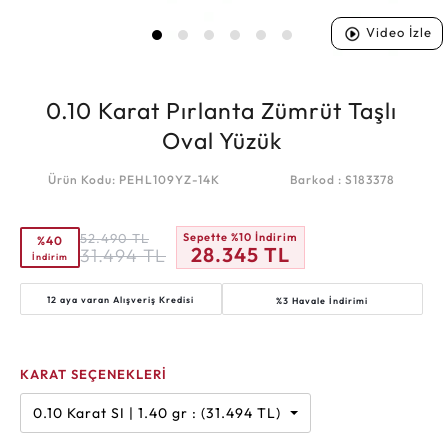
Video İzle
0.10 Karat Pırlanta Zümrüt Taşlı
Oval Yüzük
Ürün Kodu: PEHL109YZ-14K
Barkod : S183378
52.490
TL
Sepette %10 İndirim
%40
28.345
TL
31.494
TL
İndirim
12 aya varan
Alışveriş Kredisi
%3 Havale İndirimi
KARAT SEÇENEKLERİ
0.10 Karat SI | 1.40 gr : (31.494 TL)