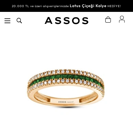
Lotus Çiçeği Kolye
20.000 TL ve üzeri alışverişlerinizde
HEDİYE!