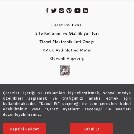
Çerez Politikası
Site Kullanım ve Gizlilik Şartları
Ticari Elektronik İleti Onayı
KVKK Aydınlatma Metni
Güvenli Alışveriş
Çerezler, içeriği ve reklamları kişiselleştirmek, sosyal medya
özellikleri sağlamak ve trafiğimizi analiz etmek için
kullanılmaktadır. “Kabul Et” seçeneği ile tüm çerezleri kabul
edebilirsiniz veya “Çerez Ayarları” seçeneği ile ayarları
© 2026 Assos Diamond
düzenleyebilirsiniz.
87.599
TL
SATIN ALIN
Copyright © 2026 Assos Pırlanta - Bu sitenin tüm hakları
Hepsini Reddet
Ayarları Düzenle
Kabul Et
43.800
TL
saklıdır.