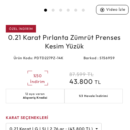
Video İzle
ÖZEL İNDİRİM
0.21 Karat Pırlanta Zümrüt Prenses
Kesim Yüzük
Ürün Kodu: PDTD227PZ-14K
Barkod : S156959
87.599
TL
%50
43.800
TL
İndirim
12 aya varan
%3 Havale İndirimi
Alışveriş Kredisi
KARAT SEÇENEKLERİ
0.21 Karat | G | SI | 2.76 gr : (43.800 TL)