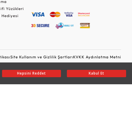
Cuma
lifi Yüzükleri
 Hediyesi
tikası
Site Kullanım ve Gizlilik Şartları
KVKK Aydınlatma Metni
Ticari Elektronik İleti Onayı
Güvenli Alışveriş
Hepsini Reddet
Kabul Et