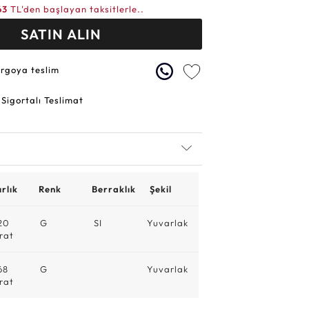
63
TL'den başlayan taksitlerle..
SATIN ALIN
argoya teslim
 Sigortalı Teslimat
rlık
Renk
Berraklık
Şekil
20
G
SI
Yuvarlak
rat
68
G
Yuvarlak
rat