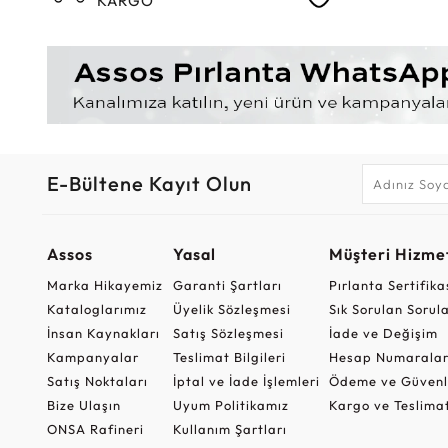
KARGO
E-Bültene Kayıt Olun
Assos
Yasal
Müşteri Hizmet
Marka Hikayemiz
Garanti Şartları
Pırlanta Sertifika
Kataloglarımız
Üyelik Sözleşmesi
Sık Sorulan Sorul
İnsan Kaynakları
Satış Sözleşmesi
İade ve Değişim
Kampanyalar
Teslimat Bilgileri
Hesap Numaralar
Satış Noktaları
İptal ve İade İşlemleri
Ödeme ve Güvenl
Bize Ulaşın
Uyum Politikamız
Kargo ve Teslima
ONSA Rafineri
Kullanım Şartları