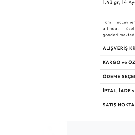
1.43
gr,
14
Ay
Tüm mücevher
altında, özel
gönderilmektedi
ALIŞVERİŞ K
KARGO ve ÖZ
ÖDEME SEÇE
İPTAL, İADE 
SATIŞ NOKTA