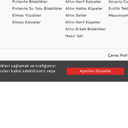
Pırlanta Bileklikler
Altın Harf Kolyeler
Sürpriz 
Pırlanta Su Yolu Bileklikler
Altın Halka Küpeler
Evlilik Tek
Elmas Yüzükler
Altın Setler
Mezuniyet
Elmas Kolyeler
Altın Harf Küpeler
Altın Erkek Bileklikler
Hasır Set
Çerez Poli
likleri sağlamak ve trafiğimizi
ezleri kabul edebilirsiniz veya
Ayarları Düzenle
Copyright © 2026 Assos Pırlanta - Bu sitenin tüm hakları saklıdır.