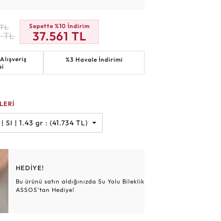
Altın Hasır Setler
Elmas Bilezikler
Altın Tesbihler
Violet
Burç
Sepette %10 İndirim
TL
37.561
TL
4
TL
Alışveriş
%3 Havale İndirimi
si
LERİ
 Karat | G | SI | 1.43 gr : (41.734 TL)
HEDİYE!
Bu ürünü satın aldığınızda Su Yolu Bileklik
ASSOS’tan Hediye!