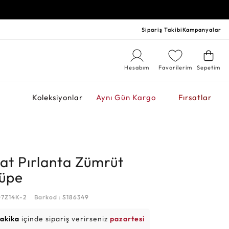
Sipariş Takibi
Kampanyalar
Hesabım
Favorilerim
Sepetim
r
Koleksiyonlar
Aynı Gün Kargo
Fırsatlar
at Pırlanta Zümrüt
üpe
07Z14K-2
Barkod : S186349
dakika
içinde sipariş verirseniz
pazartesi