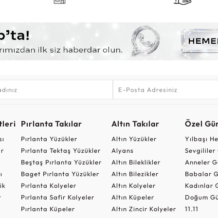
leri
Pırlanta Takılar
Altın Takılar
Özel Gü
sı
Pırlanta Yüzükler
Altın Yüzükler
Yılbaşı H
ar
Pırlanta Tektaş Yüzükler
Alyans
Sevgilile
Beştaş Pırlanta Yüzükler
Altın Bileklikler
Anneler G
ı
Baget Pırlanta Yüzükler
Altın Bilezikler
Babalar G
ik
Pırlanta Kolyeler
Altın Kolyeler
Kadınlar 
t
Pırlanta Safir Kolyeler
Altın Küpeler
Doğum Gü
Pırlanta Küpeler
Altın Zincir Kolyeler
11.11