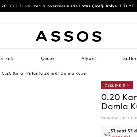
20.000 TL ve üzeri alışverişlerinizde
Lotus Çiçeği Kolye
HEDİYE!
Erkek
Çocuk
Alyans
Setle
0.20 Karat Pırlanta Zümrüt Damla Küpe
ÖZEL İNDİRİM
0.20 Kar
Damla K
Ürün Kodu: PEHL1
37 saat 55 