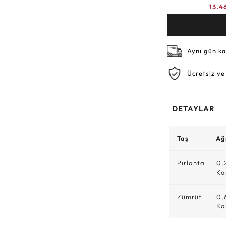
13.4
Aynı gün k
Ücretsiz ve
DETAYLAR
Taş
Ağı
Pırlanta
0,
Ka
Zümrüt
0,
Ka