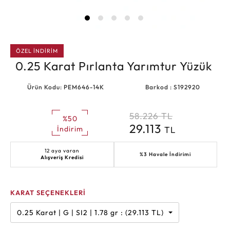
ÖZEL İNDİRİM
0.25 Karat Pırlanta Yarımtur Yüzük
Ürün Kodu: PEM646-14K
Barkod : S192920
58.226
TL
%50
29.113
TL
İndirim
12 aya varan
%3 Havale İndirimi
Alışveriş Kredisi
KARAT SEÇENEKLERİ
0.25 Karat | G | SI2 | 1.78 gr : (29.113 TL)