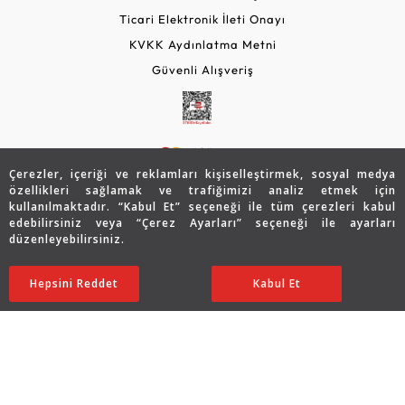
Ticari Elektronik İleti Onayı
KVKK Aydınlatma Metni
Güvenli Alışveriş
Çerezler, içeriği ve reklamları kişiselleştirmek, sosyal medya
özellikleri sağlamak ve trafiğimizi analiz etmek için
kullanılmaktadır. “Kabul Et” seçeneği ile tüm çerezleri kabul
edebilirsiniz veya “Çerez Ayarları” seçeneği ile ayarları
© 2026 Assos Diamond
düzenleyebilirsiniz.
58.226
TL
SATIN ALIN
Copyright © 2026 Assos Pırlanta - Bu sitenin tüm hakları
Hepsini Reddet
Ayarları Düzenle
Kabul Et
29.113
TL
saklıdır.