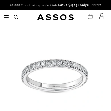
Lotus Çiçeği Kolye
20.000 TL ve üzeri alışverişlerinizde
HEDİYE!