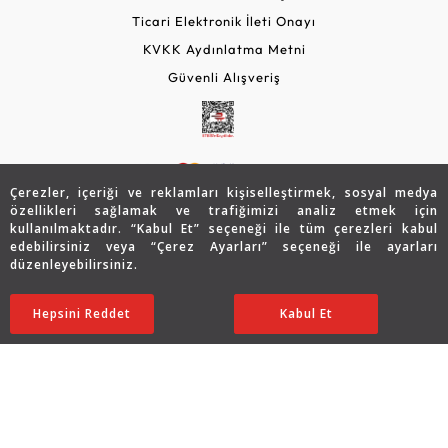
Ticari Elektronik İleti Onayı
KVKK Aydınlatma Metni
Güvenli Alışveriş
Çerezler, içeriği ve reklamları kişiselleştirmek, sosyal medya
özellikleri sağlamak ve trafiğimizi analiz etmek için
kullanılmaktadır. “Kabul Et” seçeneği ile tüm çerezleri kabul
edebilirsiniz veya “Çerez Ayarları” seçeneği ile ayarları
© 2026 Assos Diamond
düzenleyebilirsiniz.
68.230
TL
SATIN ALIN
Copyright © 2026 Assos Pırlanta - Bu sitenin tüm hakları
Hepsini Reddet
Ayarları Düzenle
Kabul Et
34.115
TL
saklıdır.