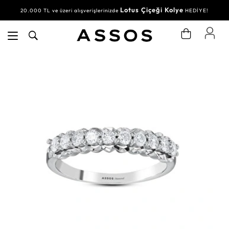
Lotus Çiçeği Kolye
20.000 TL ve üzeri alışverişlerinizde
HEDİYE!