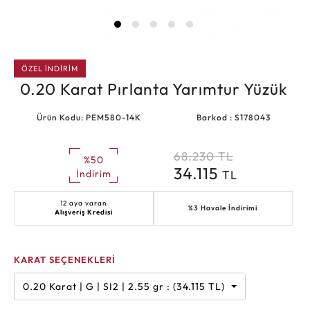
ÖZEL İNDİRİM
0.20 Karat Pırlanta Yarımtur Yüzük
Ürün Kodu: PEM580-14K
Barkod : S178043
68.230
TL
%50
34.115
TL
İndirim
12 aya varan
%3 Havale İndirimi
Alışveriş Kredisi
KARAT SEÇENEKLERİ
0.20 Karat | G | SI2 | 2.55 gr : (34.115 TL)