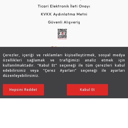
Ticari Elektronik İleti Onayı
KVKK Aydınlatma Metni
Güvenli Alışveriş
Çerezler, içeriği ve reklamları kişiselleştirmek, sosyal medya
özellikleri sağlamak ve trafiğimizi analiz etmek için
kullanılmaktadır. “Kabul Et” seçeneği ile tüm çerezleri kabul
edebilirsiniz veya “Çerez Ayarları” seçeneği ile ayarları
© 2026 Assos Diamond
düzenleyebilirsiniz.
43.742
TL
SATIN ALIN
Copyright © 2026 Assos Pırlanta - Bu sitenin tüm hakları
Hepsini Reddet
Ayarları Düzenle
Kabul Et
21.871
TL
saklıdır.