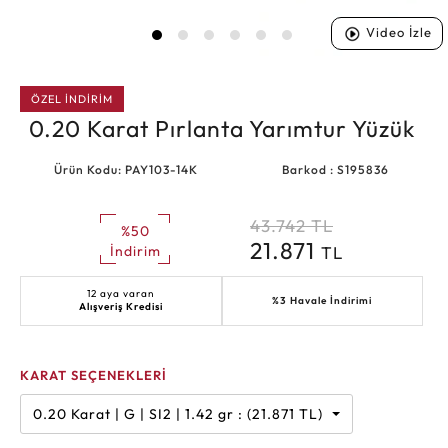
Video İzle
ÖZEL İNDİRİM
0.20 Karat Pırlanta Yarımtur Yüzük
Ürün Kodu: PAY103-14K
Barkod : S195836
43.742
TL
%50
21.871
TL
İndirim
12 aya varan
%3 Havale İndirimi
Alışveriş Kredisi
KARAT SEÇENEKLERİ
0.20 Karat | G | SI2 | 1.42 gr : (21.871 TL)