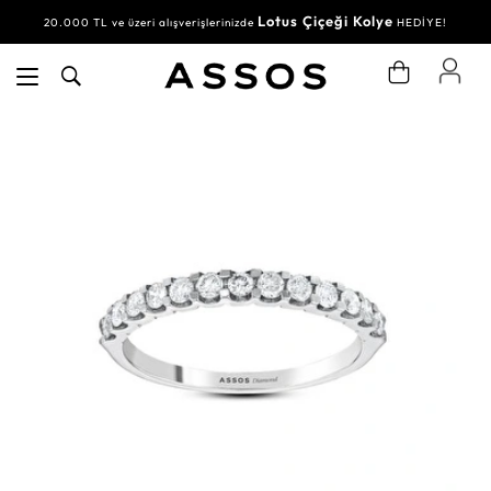
Lotus Çiçeği Kolye
20.000 TL ve üzeri alışverişlerinizde
HEDİYE!