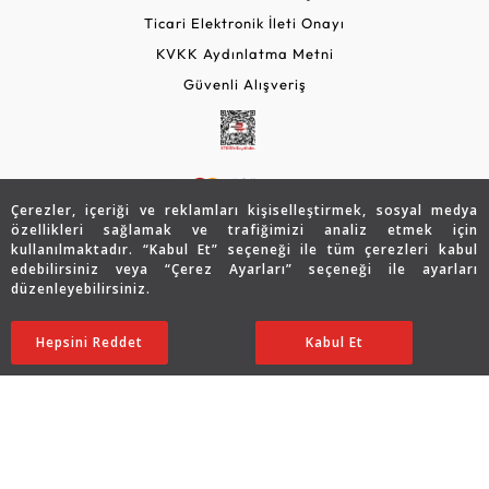
Ticari Elektronik İleti Onayı
KVKK Aydınlatma Metni
Güvenli Alışveriş
Çerezler, içeriği ve reklamları kişiselleştirmek, sosyal medya
özellikleri sağlamak ve trafiğimizi analiz etmek için
kullanılmaktadır. “Kabul Et” seçeneği ile tüm çerezleri kabul
edebilirsiniz veya “Çerez Ayarları” seçeneği ile ayarları
© 2026 Assos Diamond
düzenleyebilirsiniz.
55.788
TL
SATIN ALIN
Copyright © 2026 Assos Pırlanta - Bu sitenin tüm hakları
Hepsini Reddet
Ayarları Düzenle
Kabul Et
27.894
TL
saklıdır.