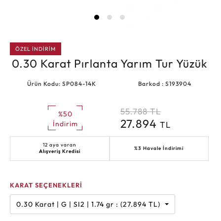
ÖZEL İNDİRİM
0.30 Karat Pırlanta Yarım Tur Yüzük
Ürün Kodu: SP084-14K
Barkod : S193904
55.788
TL
%50
27.894
TL
İndirim
12 aya varan
%3 Havale İndirimi
Alışveriş Kredisi
KARAT SEÇENEKLERİ
0.30 Karat | G | SI2 | 1.74 gr : (27.894 TL)