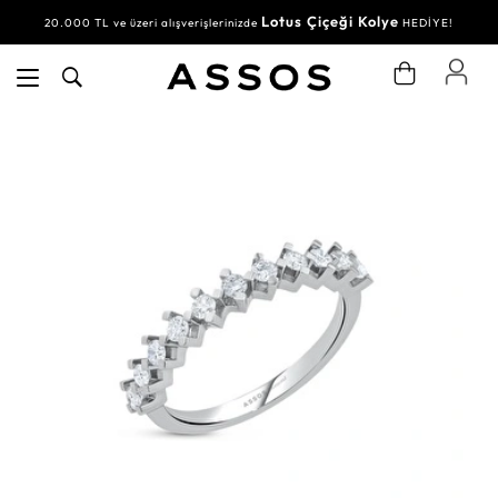
Lotus Çiçeği Kolye
20.000 TL ve üzeri alışverişlerinizde
HEDİYE!