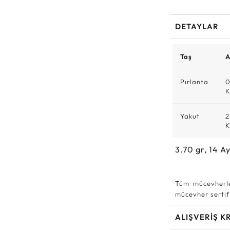
DETAYLAR
Taş
A
Pırlanta
0
K
Yakut
2
K
3.70
gr,
14
Ay
Tüm mücevherle
mücevher sertifi
ALIŞVERİŞ K