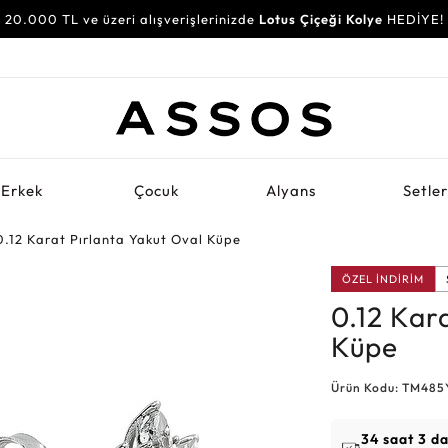
20.000 TL ve üzeri alışverişlerinizde
Lotus Çiçeği Kolye
HEDİYE!
Erkek
Çocuk
Alyans
Setle
0.12 Karat Pırlanta Yakut Oval Küpe
ÖZEL İNDİRİM
0.12 Kar
Küpe
Ürün Kodu: TM485
34 saat 3 d