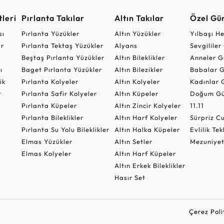
leri
Pırlanta Takılar
Altın Takılar
Özel Gü
sı
Pırlanta Yüzükler
Altın Yüzükler
Yılbaşı H
ar
Pırlanta Tektaş Yüzükler
Alyans
Sevgilile
Beştaş Pırlanta Yüzükler
Altın Bileklikler
Anneler G
ı
Baget Pırlanta Yüzükler
Altın Bilezikler
Babalar G
ik
Pırlanta Kolyeler
Altın Kolyeler
Kadınlar 
t
Pırlanta Safir Kolyeler
Altın Küpeler
Doğum Gü
Pırlanta Küpeler
Altın Zincir Kolyeler
11.11
Pırlanta Bileklikler
Altın Harf Kolyeler
Sürpriz 
Pırlanta Su Yolu Bileklikler
Altın Halka Küpeler
Evlilik Tek
Elmas Yüzükler
Altın Setler
Mezuniyet
Elmas Kolyeler
Altın Harf Küpeler
Altın Erkek Bileklikler
Hasır Set
Çerez Poli