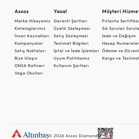
Assos
Yasal
Müşteri Hizmet
Marka Hikayemiz
Garanti Şartları
Pırlanta Sertifika
Kataloglarımız
Üyelik Sözleşmesi
Sık Sorulan Sorul
İnsan Kaynakları
Satış Sözleşmesi
İade ve Değişim
Kampanyalar
Teslimat Bilgileri
Hesap Numaralar
Satış Noktaları
İptal ve İade İşlemleri
Ödeme ve Güvenl
Bize Ulaşın
Uyum Politikamız
Kargo ve Teslima
ONSA Rafineri
Kullanım Şartları
Vega Okulları
© 2026 Assos Diamond