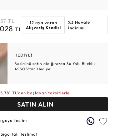
Altın Hasır Setler
Elmas Bilezikler
Altın Tesbihler
Violet
Burç
057
TL
%3 Havale
12 aya varan
.028
Alışveriş Kredisi
İndirimi
TL
HEDİYE!
Bu ürünü satın aldığınızda Su Yolu Bileklik
ASSOS’tan Hediye!
15.781
TL'den başlayan taksitlerle..
SATIN ALIN
argoya teslim
 Sigortalı Teslimat