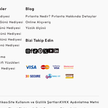
nler
Blog
ediyesi
Pırlanta Nedir? Pırlanta Hakkında Detaylar
r Günü Hediyesi
Online Alışveriş
ünü Hediyesi
Yüzük ölçüsü
ünü Hediyesi
Günü Hediyesi
Bizi Takip Edin
nü Hediyesi
Cuma
lifi Yüzükleri
 Hediyesi
tikası
Site Kullanım ve Gizlilik Şartları
KVKK Aydınlatma Metni