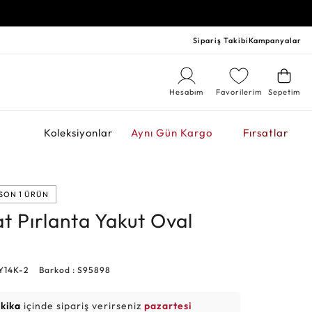
Sipariş Takibi
Kampanyalar
Hesabım
Favorilerim
Sepetim
r
Koleksiyonlar
Aynı Gün Kargo
Fırsatlar
SON 1 ÜRÜN
at Pırlanta Yakut Oval
Y14K-2
Barkod : S95898
akika
içinde sipariş verirseniz
pazartesi