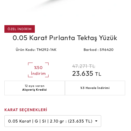
ÖZEL İNDİRİM
0.05 Karat Pırlanta Tektaş Yüzük
Ürün Kodu: TM292-14K
Barkod : S96420
47.271
TL
%50
23.635
TL
İndirim
12 aya varan
%3 Havale İndirimi
Alışveriş Kredisi
KARAT SEÇENEKLERİ
0.05 Karat | G | SI | 2.10 gr : (23.635 TL)