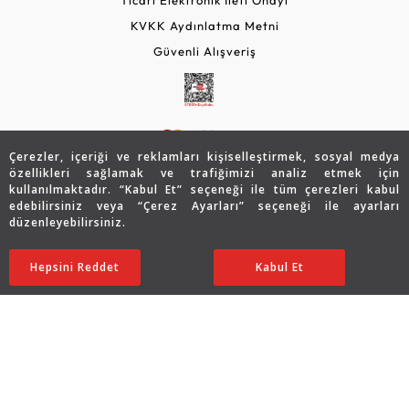
KVKK Aydınlatma Metni
Güvenli Alışveriş
Çerezler, içeriği ve reklamları kişiselleştirmek, sosyal medya
özellikleri sağlamak ve trafiğimizi analiz etmek için
kullanılmaktadır. “Kabul Et” seçeneği ile tüm çerezleri kabul
edebilirsiniz veya “Çerez Ayarları” seçeneği ile ayarları
© 2026 Assos Diamond
düzenleyebilirsiniz.
47.271
TL
SATIN ALIN
Copyright © 2026 Assos Pırlanta - Bu sitenin tüm hakları
Hepsini Reddet
Ayarları Düzenle
Kabul Et
23.635
TL
saklıdır.