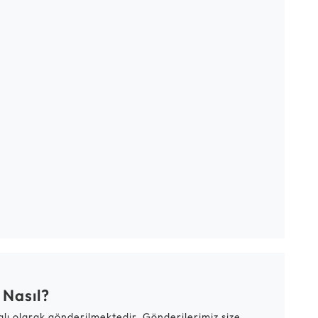
 Nasıl?
talı olarak gönderilmektedir. Gönderilerimiz size