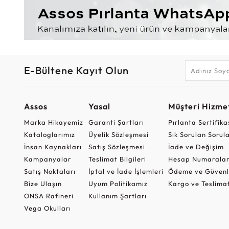
E-Bültene Kayıt Olun
Assos
Yasal
Müşteri Hizmet
Marka Hikayemiz
Garanti Şartları
Pırlanta Sertifika
Kataloglarımız
Üyelik Sözleşmesi
Sık Sorulan Sorul
İnsan Kaynakları
Satış Sözleşmesi
İade ve Değişim
Kampanyalar
Teslimat Bilgileri
Hesap Numaralar
Satış Noktaları
İptal ve İade İşlemleri
Ödeme ve Güvenl
Bize Ulaşın
Uyum Politikamız
Kargo ve Teslima
ONSA Rafineri
Kullanım Şartları
Vega Okulları