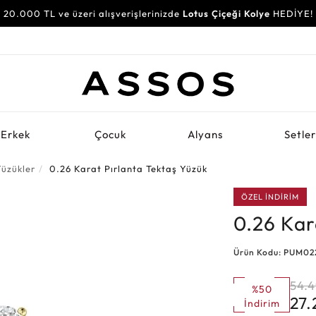
20.000 TL ve üzeri alışverişlerinizde
Lotus Çiçeği Kolye
HEDİYE!
Erkek
Çocuk
Alyans
Setle
Yüzükler
0.26 Karat Pırlanta Tektaş Yüzük
ÖZEL İNDİRİM
0.26 Kar
Ürün Kodu: PUM02
54.
%50
27
İndirim