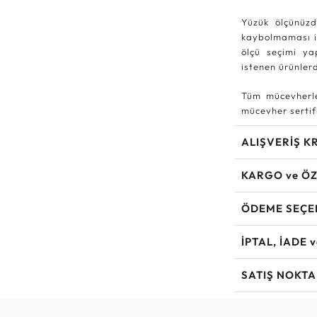
Yüzük ölçünüzd
kaybolmaması iç
ölçü seçimi ya
istenen ürünle
Tüm mücevherle
mücevher sertifi
ALIŞVERİŞ K
KARGO ve ÖZ
ÖDEME SEÇE
İPTAL, İADE 
SATIŞ NOKTA