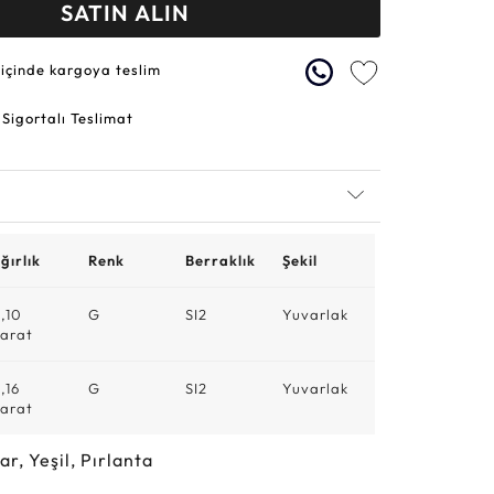
SATIN ALIN
 içinde kargoya teslim
 Sigortalı Teslimat
ğırlık
Renk
Berraklık
Şekil
,10
G
SI2
Yuvarlak
arat
,16
G
SI2
Yuvarlak
arat
ar, Yeşil, Pırlanta