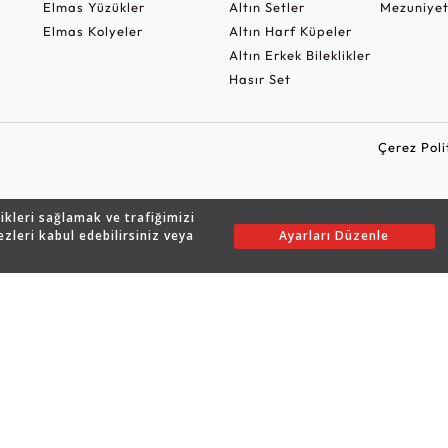
Elmas Yüzükler
Altın Setler
Mezuniyet
Elmas Kolyeler
Altın Harf Küpeler
Altın Erkek Bileklikler
Hasır Set
Çerez Poli
likleri sağlamak ve trafiğimizi
Copyright © 2026 Assos Pırlanta - Bu sitenin tüm hakları saklıdır.
ezleri kabul edebilirsiniz veya
Ayarları Düzenle