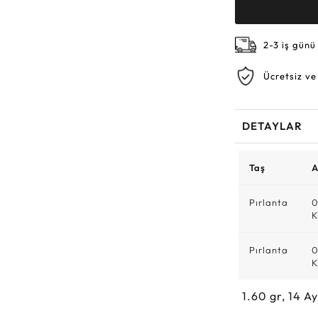
2-3 iş günü
Ücretsiz ve
DETAYLAR
Taş
A
Pırlanta
0
K
Pırlanta
0
K
1.60
gr,
14
Ay