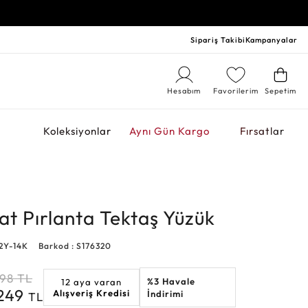
Sipariş Takibi
Kampanyalar
Hesabım
Favorilerim
Sepetim
r
Koleksiyonlar
Aynı Gün Kargo
Fırsatlar
at Pırlanta Tektaş Yüzük
2Y-14K
Barkod : S176320
498
TL
%3 Havale
12 aya varan
.249
Alışveriş Kredisi
İndirimi
TL