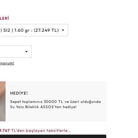
Altın Hasır Setler
Elmas Bilezikler
Altın Tesbihler
Violet
Burç
LERİ
 Karat | G | SI2 | 1.60 gr : (27.249 TL)
iyorum!
HEDİYE!
Sepet toplamınız 30000 TL ve üzeri olduğunda
Su Yolu Bileklik ASSOS'tan hediye!
9.767
TL'den başlayan taksitlerle..