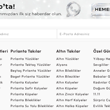
leri
Pırlanta Takılar
Altın Takılar
Özel Gü
sı
Pırlanta Yüzükler
Altın Yüzükler
Yılbaşı H
ar
Pırlanta Tektaş Yüzükler
Alyans
Sevgilile
Beştaş Pırlanta Yüzükler
Altın Bileklikler
Anneler G
ı
Baget Pırlanta Yüzükler
Altın Bilezikler
Babalar G
ik
Pırlanta Kolyeler
Altın Kolyeler
Kadınlar 
t
Pırlanta Safir Kolyeler
Altın Küpeler
Doğum Gü
Pırlanta Küpeler
Altın Zincir Kolyeler
11.11
Pırlanta Bileklikler
Altın Harf Kolyeler
Sürpriz 
Pırlanta Su Yolu Bileklikler
Altın Halka Küpeler
Evlilik Tek