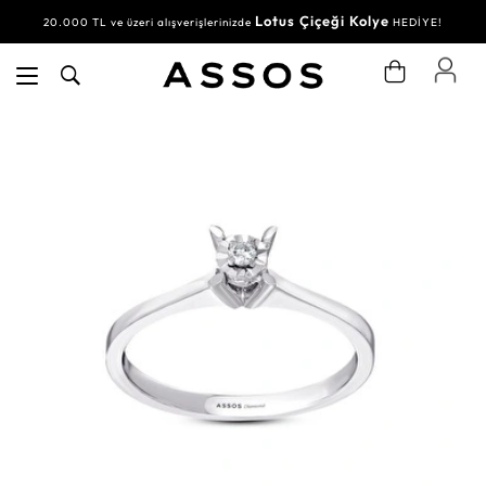
Lotus Çiçeği Kolye
20.000 TL ve üzeri alışverişlerinizde
HEDİYE!