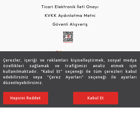
Ticari Elektronik İleti Onayı
KVKK Aydınlatma Metni
Güvenli Alışveriş
Çerezler, içeriği ve reklamları kişiselleştirmek, sosyal medya
özellikleri sağlamak ve trafiğimizi analiz etmek için
kullanılmaktadır. “Kabul Et” seçeneği ile tüm çerezleri kabul
edebilirsiniz veya “Çerez Ayarları” seçeneği ile ayarları
© 2026 Assos Diamond
düzenleyebilirsiniz.
22.495
TL
SATIN ALIN
Copyright © 2026 Assos Pırlanta - Bu sitenin tüm hakları
Hepsini Reddet
Ayarları Düzenle
Kabul Et
11.247
TL
saklıdır.