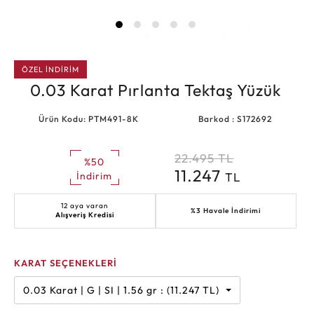
ÖZEL İNDİRİM
0.03 Karat Pırlanta Tektaş Yüzük
Ürün Kodu: PTM491-8K
Barkod : S172692
22.495
TL
%50
11.247
TL
İndirim
12 aya varan
%3 Havale İndirimi
Alışveriş Kredisi
KARAT SEÇENEKLERİ
0.03 Karat | G | SI | 1.56 gr : (11.247 TL)