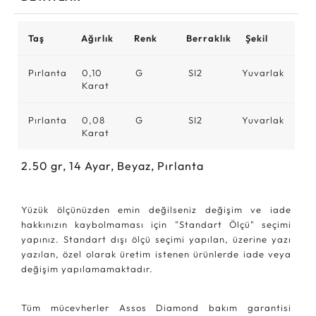
Taş
Ağırlık
Renk
Berraklık
Şekil
Pırlanta
0,10
G
SI2
Yuvarlak
Karat
Pırlanta
0,08
G
SI2
Yuvarlak
Karat
2.50
gr,
14
Ayar, Beyaz, Pırlanta
Yüzük ölçünüzden emin değilseniz değişim ve iade
hakkınızın kaybolmaması için "Standart Ölçü" seçimi
yapınız. Standart dışı ölçü seçimi yapılan, üzerine yazı
yazılan, özel olarak üretim istenen ürünlerde iade veya
değişim yapılamamaktadır.
Tüm mücevherler Assos Diamond bakım garantisi