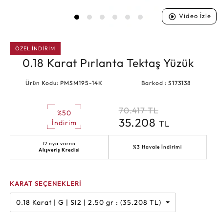
Video İzle
ÖZEL İNDİRİM
0.18 Karat Pırlanta Tektaş Yüzük
Ürün Kodu: PMSM195-14K
Barkod : S173138
70.417
TL
%50
35.208
TL
İndirim
12 aya varan
%3 Havale İndirimi
Alışveriş Kredisi
KARAT SEÇENEKLERİ
0.18 Karat | G | SI2 | 2.50 gr : (35.208 TL)