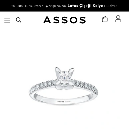
Lotus Çiçeği Kolye
20.000 TL ve üzeri alışverişlerinizde
HEDİYE!