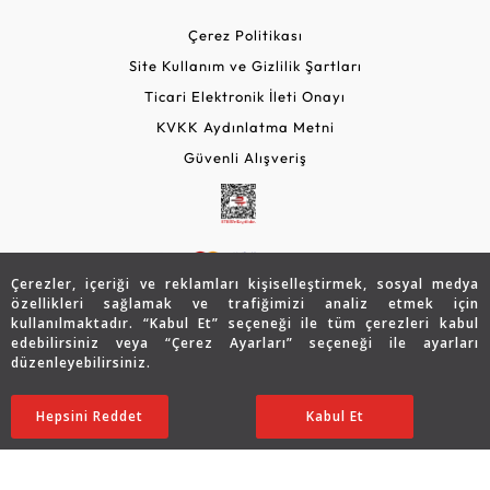
Çerez Politikası
Site Kullanım ve Gizlilik Şartları
Ticari Elektronik İleti Onayı
KVKK Aydınlatma Metni
Güvenli Alışveriş
Çerezler, içeriği ve reklamları kişiselleştirmek, sosyal medya
özellikleri sağlamak ve trafiğimizi analiz etmek için
kullanılmaktadır. “Kabul Et” seçeneği ile tüm çerezleri kabul
edebilirsiniz veya “Çerez Ayarları” seçeneği ile ayarları
© 2026 Assos Diamond
düzenleyebilirsiniz.
70.417
TL
SATIN ALIN
Copyright © 2026 Assos Pırlanta - Bu sitenin tüm hakları
Hepsini Reddet
Ayarları Düzenle
Kabul Et
35.208
TL
saklıdır.