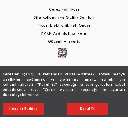
Çerez Politikası
Site Kullanım ve Gizlilik Şartları
Ticari Elektronik İleti Onayı
KVKK Aydınlatma Metni
Güvenli Alışveriş
Çerezler, içeriği ve reklamları kişiselleştirmek, sosyal medya
özellikleri sağlamak ve trafiğimizi analiz etmek için
kullanılmaktadır. “Kabul Et” seçeneği ile tüm çerezleri kabul
edebilirsiniz veya “Çerez Ayarları” seçeneği ile ayarları
© 2026 Assos Diamond
düzenleyebilirsiniz.
47.159
TL
SATIN ALIN
Copyright © 2026 Assos Pırlanta - Bu sitenin tüm hakları
Hepsini Reddet
Ayarları Düzenle
Kabul Et
23.579
TL
saklıdır.