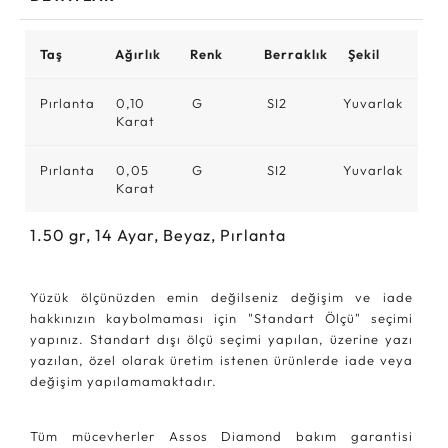
Taş
Ağırlık
Renk
Berraklık
Şekil
Pırlanta
0,10
G
SI2
Yuvarlak
Karat
Pırlanta
0,05
G
SI2
Yuvarlak
Karat
1.50
gr,
14
Ayar, Beyaz, Pırlanta
Yüzük ölçünüzden emin değilseniz değişim ve iade
hakkınızın kaybolmaması için "Standart Ölçü" seçimi
yapınız. Standart dışı ölçü seçimi yapılan, üzerine yazı
yazılan, özel olarak üretim istenen ürünlerde iade veya
değişim yapılamamaktadır.
Tüm mücevherler Assos Diamond bakım garantisi