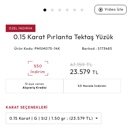
Video İzle
ÖZEL İNDİRİM
0.15 Karat Pırlanta Tektaş Yüzük
Ürün Kodu: PMSM075-14K
Barkod : S173485
47.159
TL
%50
23.579
TL
İndirim
12 aya varan
%3 Havale İndirimi
Alışveriş Kredisi
KARAT SEÇENEKLERİ
0.15 Karat | G | SI2 | 1.50 gr : (23.579 TL)