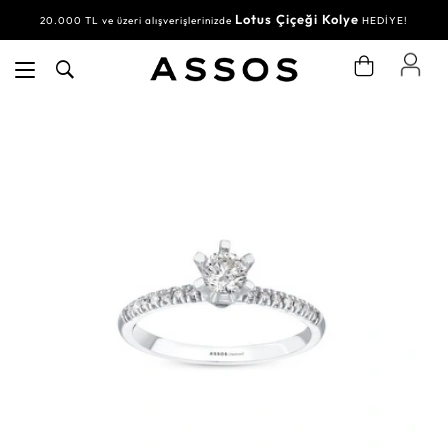
Lotus Çiçeği Kolye
20.000 TL ve üzeri alışverişlerinizde
HEDİYE!