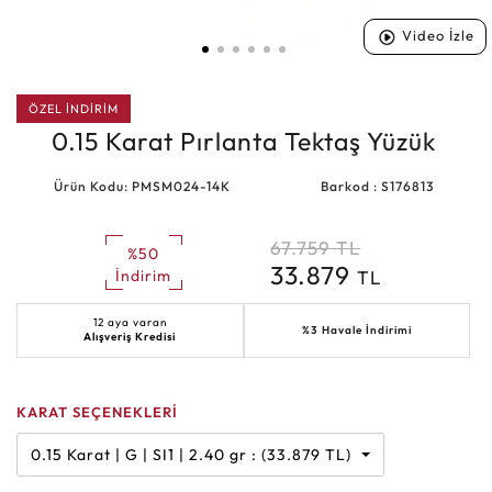
Video İzle
ÖZEL İNDİRİM
0.15 Karat Pırlanta Tektaş Yüzük
Ürün Kodu: PMSM024-14K
Barkod : S176813
67.759
TL
%50
33.879
TL
İndirim
12 aya varan
%3 Havale İndirimi
Alışveriş Kredisi
KARAT SEÇENEKLERİ
0.15 Karat | G | SI1 | 2.40 gr : (33.879 TL)