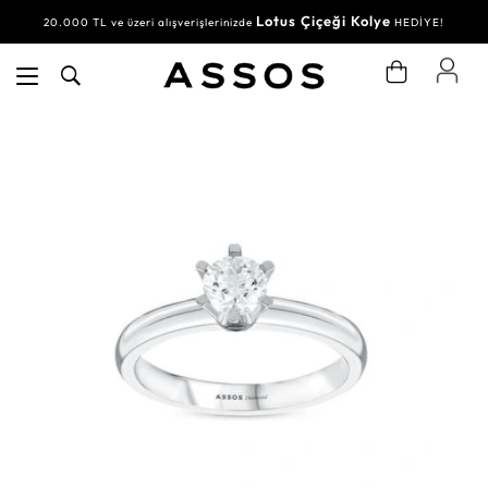
Lotus Çiçeği Kolye
20.000 TL ve üzeri alışverişlerinizde
HEDİYE!