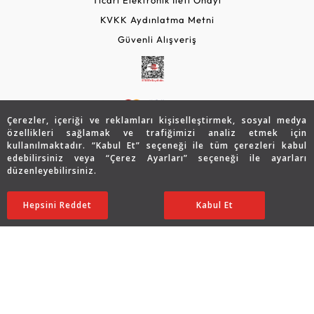
KVKK Aydınlatma Metni
Güvenli Alışveriş
Çerezler, içeriği ve reklamları kişiselleştirmek, sosyal medya
özellikleri sağlamak ve trafiğimizi analiz etmek için
kullanılmaktadır. “Kabul Et” seçeneği ile tüm çerezleri kabul
edebilirsiniz veya “Çerez Ayarları” seçeneği ile ayarları
© 2026 Assos Diamond
düzenleyebilirsiniz.
67.759
TL
SATIN ALIN
Copyright © 2026 Assos Pırlanta - Bu sitenin tüm hakları
Hepsini Reddet
Ayarları Düzenle
Kabul Et
33.879
TL
saklıdır.