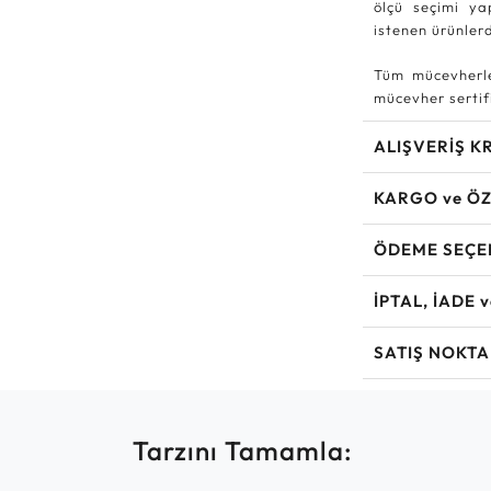
ölçü seçimi ya
istenen ürünle
Tüm mücevherle
mücevher sertifi
ALIŞVERİŞ K
KARGO ve ÖZ
ÖDEME SEÇE
İPTAL, İADE 
SATIŞ NOKTA
Tarzını Tamamla: