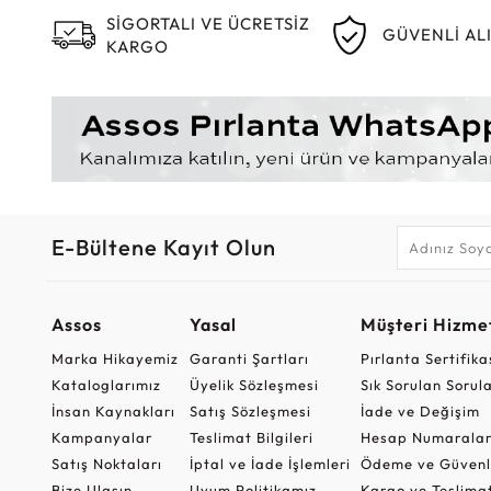
SİGORTALI VE ÜCRETSİZ
GÜVENLİ AL
KARGO
E-Bültene Kayıt Olun
Assos
Yasal
Müşteri Hizmet
Marka Hikayemiz
Garanti Şartları
Pırlanta Sertifika
Kataloglarımız
Üyelik Sözleşmesi
Sık Sorulan Sorul
İnsan Kaynakları
Satış Sözleşmesi
İade ve Değişim
Kampanyalar
Teslimat Bilgileri
Hesap Numaralar
Satış Noktaları
İptal ve İade İşlemleri
Ödeme ve Güvenl
Bize Ulaşın
Uyum Politikamız
Kargo ve Teslima