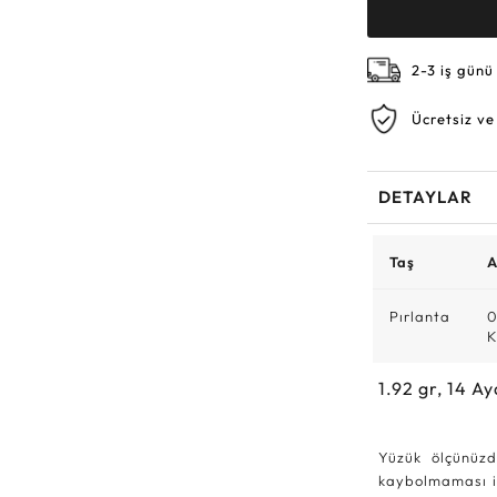
2-3 iş günü
Ücretsiz ve
DETAYLAR
Taş
A
Pırlanta
0
K
1.92
gr,
14
Ay
Yüzük ölçünüzd
kaybolmaması iç