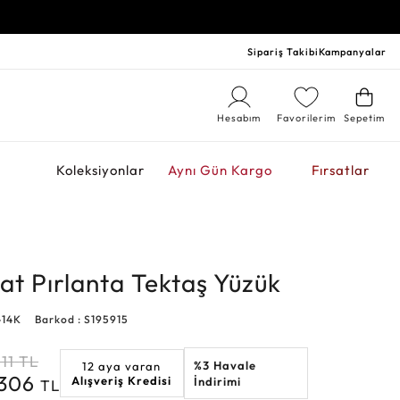
Sipariş Takibi
Kampanyalar
Hesabım
Favorilerim
Sepetim
r
Koleksiyonlar
Aynı Gün Kargo
Fırsatlar
at Pırlanta Tektaş Yüzük
-14K
Barkod : S195915
11
TL
%3 Havale
12 aya varan
.306
Alışveriş Kredisi
İndirimi
TL