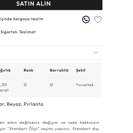
SATIN ALIN
 içinde kargoya teslim
 Sigortalı Teslimat
ğırlık
Renk
Berraklık
Şekil
,30
G
SI
Yuvarlak
arat
ar, Beyaz, Pırlanta
en emin değilseniz değişim ve iade hakkınızın
in "Standart Ölçü" seçimi yapınız. Standart dışı