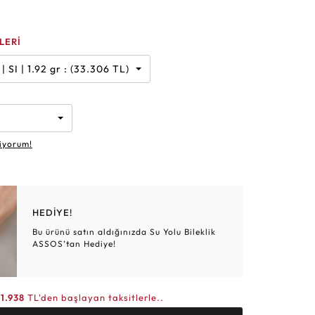
Altın Hasır Setler
Elmas Bilezikler
Altın Tesbihler
Violet
Burç
LERİ
 Karat | G | SI | 1.92 gr : (33.306 TL)
iyorum!
HEDİYE!
Bu ürünü satın aldığınızda Su Yolu Bileklik
ASSOS’tan Hediye!
11.938
TL'den başlayan taksitlerle..