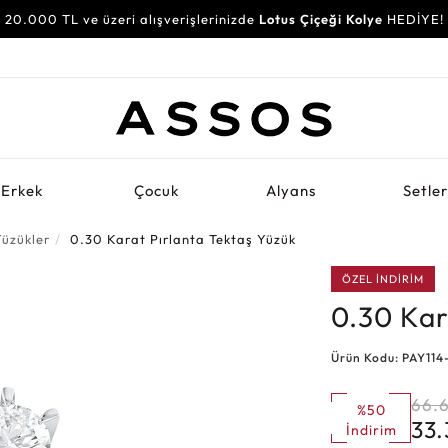
20.000 TL ve üzeri alışverişlerinizde
Lotus Çiçeği Kolye
HEDİYE!
Erkek
Çocuk
Alyans
Setle
Yüzükler
0.30 Karat Pırlanta Tektaş Yüzük
ÖZEL İNDİRİM
0.30 Kar
Ürün Kodu: PAY114
66.6
%50
33
İndirim