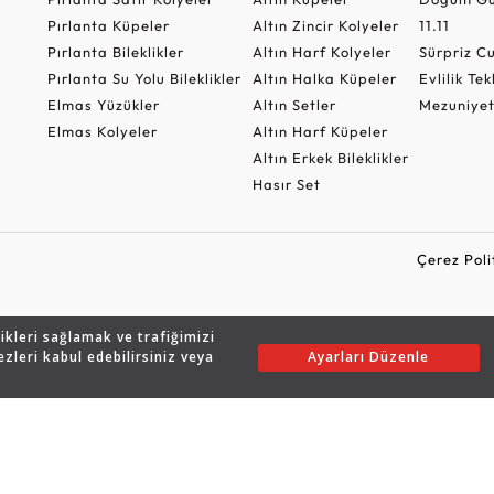
Pırlanta Küpeler
Altın Zincir Kolyeler
11.11
Pırlanta Bileklikler
Altın Harf Kolyeler
Sürpriz 
Pırlanta Su Yolu Bileklikler
Altın Halka Küpeler
Evlilik Tek
Elmas Yüzükler
Altın Setler
Mezuniyet
Elmas Kolyeler
Altın Harf Küpeler
Altın Erkek Bileklikler
Hasır Set
Çerez Poli
likleri sağlamak ve trafiğimizi
Copyright © 2026 Assos Pırlanta - Bu sitenin tüm hakları saklıdır.
ezleri kabul edebilirsiniz veya
Ayarları Düzenle