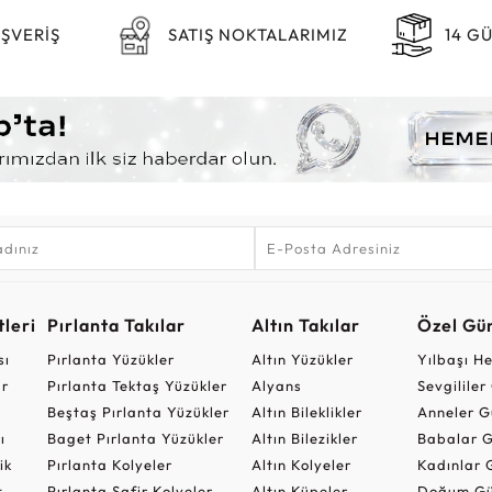
IŞVERİŞ
SATIŞ NOKTALARIMIZ
14 G
leri
Pırlanta Takılar
Altın Takılar
Özel Gü
sı
Pırlanta Yüzükler
Altın Yüzükler
Yılbaşı H
ar
Pırlanta Tektaş Yüzükler
Alyans
Sevgilile
Beştaş Pırlanta Yüzükler
Altın Bileklikler
Anneler G
ı
Baget Pırlanta Yüzükler
Altın Bilezikler
Babalar G
ik
Pırlanta Kolyeler
Altın Kolyeler
Kadınlar 
t
Pırlanta Safir Kolyeler
Altın Küpeler
Doğum Gü