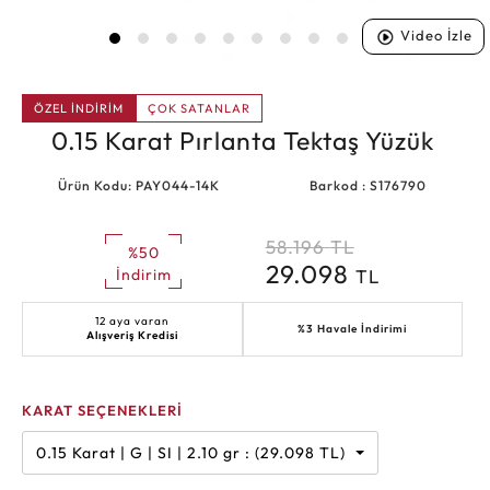
Video İzle
ÖZEL İNDİRİM
ÇOK SATANLAR
0.15 Karat Pırlanta Tektaş Yüzük
Ürün Kodu: PAY044-14K
Barkod : S176790
58.196
TL
%50
29.098
TL
İndirim
12 aya varan
%3 Havale İndirimi
Alışveriş Kredisi
KARAT SEÇENEKLERİ
0.15 Karat | G | SI | 2.10 gr : (29.098 TL)