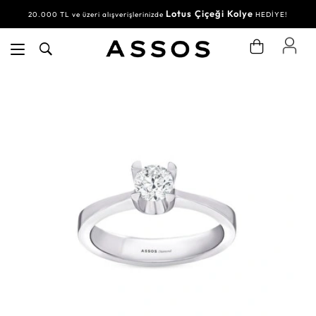
Lotus Çiçeği Kolye
20.000 TL ve üzeri alışverişlerinizde
HEDİYE!