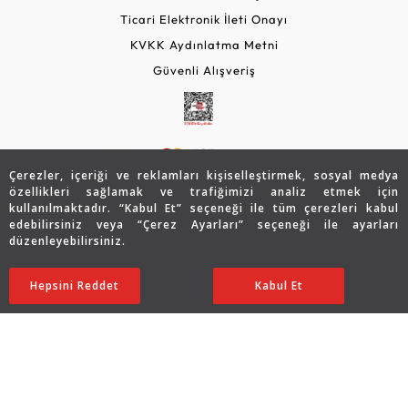
Ticari Elektronik İleti Onayı
KVKK Aydınlatma Metni
Güvenli Alışveriş
Çerezler, içeriği ve reklamları kişiselleştirmek, sosyal medya
özellikleri sağlamak ve trafiğimizi analiz etmek için
kullanılmaktadır. “Kabul Et” seçeneği ile tüm çerezleri kabul
edebilirsiniz veya “Çerez Ayarları” seçeneği ile ayarları
© 2026 Assos Diamond
düzenleyebilirsiniz.
58.196
TL
SATIN ALIN
Copyright © 2026 Assos Pırlanta - Bu sitenin tüm hakları
Hepsini Reddet
Ayarları Düzenle
Kabul Et
29.098
TL
saklıdır.