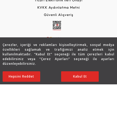
KVKK Aydınlatma Metni
Güvenli Alışveriş
Çerezler, içeriği ve reklamları kişiselleştirmek, sosyal medya
özellikleri sağlamak ve trafiğimizi analiz etmek için
kullanılmaktadır. “Kabul Et” seçeneği ile tüm çerezleri kabul
edebilirsiniz veya “Çerez Ayarları” seçeneği ile ayarları
© 2026 Assos Diamond
düzenleyebilirsiniz.
46.242
TL
SATIN ALIN
Copyright © 2026 Assos Pırlanta - Bu sitenin tüm hakları
Hepsini Reddet
Ayarları Düzenle
Kabul Et
23.121
TL
saklıdır.