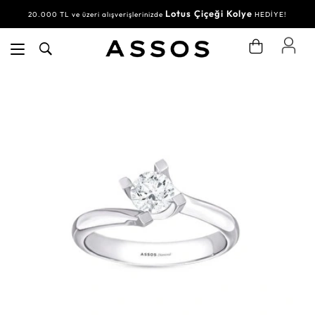
Lotus Çiçeği Kolye
20.000 TL ve üzeri alışverişlerinizde
HEDİYE!