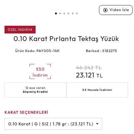
Video İzle
ÖZEL İNDİRİM
0.10 Karat Pırlanta Tektaş Yüzük
Ürün Kodu: PAY005-14K
Barkod : S182275
46.242
TL
%50
23.121
TL
İndirim
12 aya varan
%3 Havale İndirimi
Alışveriş Kredisi
KARAT SEÇENEKLERİ
0.10 Karat | G | SI2 | 1.78 gr : (23.121 TL)