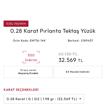
ÖZEL İNDİRİM
0.28 Karat Pırlanta Tektaş Yüzük
Ürün Kodu: EM716-14K
Barkod : S189437
65.138
TL
%50
32.569
TL
İndirim
12 aya varan
%3 Havale İndirimi
Alışveriş Kredisi
KARAT SEÇENEKLERİ
0.28 Karat | G | SI2 | 1.98 gr : (32.569 TL)