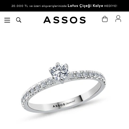
Lotus Çiçeği Kolye
20.000 TL ve üzeri alışverişlerinizde
HEDİYE!