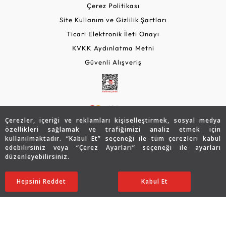
Çerez Politikası
Site Kullanım ve Gizlilik Şartları
Ticari Elektronik İleti Onayı
KVKK Aydınlatma Metni
Güvenli Alışveriş
Çerezler, içeriği ve reklamları kişiselleştirmek, sosyal medya
özellikleri sağlamak ve trafiğimizi analiz etmek için
kullanılmaktadır. “Kabul Et” seçeneği ile tüm çerezleri kabul
edebilirsiniz veya “Çerez Ayarları” seçeneği ile ayarları
© 2026 Assos Diamond
düzenleyebilirsiniz.
65.138
TL
SATIN ALIN
Copyright © 2026 Assos Pırlanta - Bu sitenin tüm hakları
Hepsini Reddet
Ayarları Düzenle
Kabul Et
32.569
TL
saklıdır.