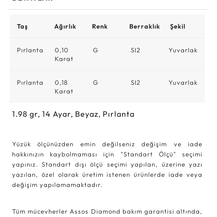
Taş
Ağırlık
Renk
Berraklık
Şekil
Pırlanta
0,10
G
SI2
Yuvarlak
Karat
Pırlanta
0,18
G
SI2
Yuvarlak
Karat
1.98
gr,
14
Ayar, Beyaz, Pırlanta
Yüzük ölçünüzden emin değilseniz değişim ve iade
hakkınızın kaybolmaması için "Standart Ölçü" seçimi
yapınız. Standart dışı ölçü seçimi yapılan, üzerine yazı
yazılan, özel olarak üretim istenen ürünlerde iade veya
değişim yapılamamaktadır.
Tüm mücevherler Assos Diamond bakım garantisi altında,