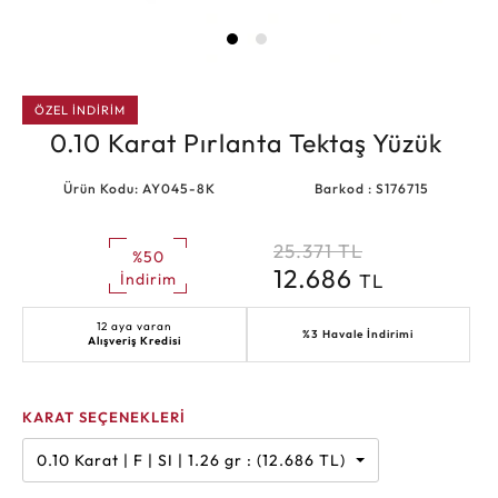
ÖZEL İNDİRİM
0.10 Karat Pırlanta Tektaş Yüzük
Ürün Kodu: AY045-8K
Barkod : S176715
25.371
TL
%50
12.686
TL
İndirim
12 aya varan
%3 Havale İndirimi
Alışveriş Kredisi
KARAT SEÇENEKLERİ
0.10 Karat | F | SI | 1.26 gr : (12.686 TL)