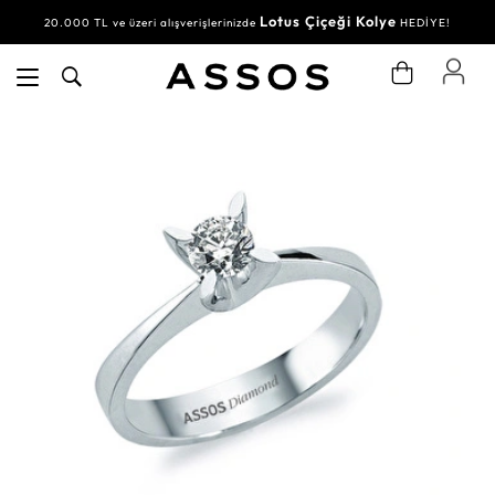
Lotus Çiçeği Kolye
20.000 TL ve üzeri alışverişlerinizde
HEDİYE!