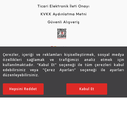
Ticari Elektronik İleti Onayı
KVKK Aydınlatma Metni
Güvenli Alışveriş
Çerezler, içeriği ve reklamları kişiselleştirmek, sosyal medya
özellikleri sağlamak ve trafiğimizi analiz etmek için
kullanılmaktadır. “Kabul Et” seçeneği ile tüm çerezleri kabul
edebilirsiniz veya “Çerez Ayarları” seçeneği ile ayarları
© 2026 Assos Diamond
düzenleyebilirsiniz.
25.371
TL
SATIN ALIN
Copyright © 2026 Assos Pırlanta - Bu sitenin tüm hakları
Hepsini Reddet
Ayarları Düzenle
Kabul Et
12.686
TL
saklıdır.