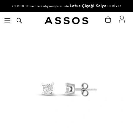
Lotus Çiçeği Kolye
20.000 TL ve üzeri alışverişlerinizde
HEDİYE!