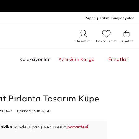
Sipariş Takibi
Kampanyalar
Hesabım
Favorilerim
Sepetim
r
Koleksiyonlar
Aynı Gün Kargo
Fırsatlar
at Pırlanta Tasarım Küpe
9K14-2
Barkod : S180830
dakika
içinde sipariş verirseniz
pazartesi