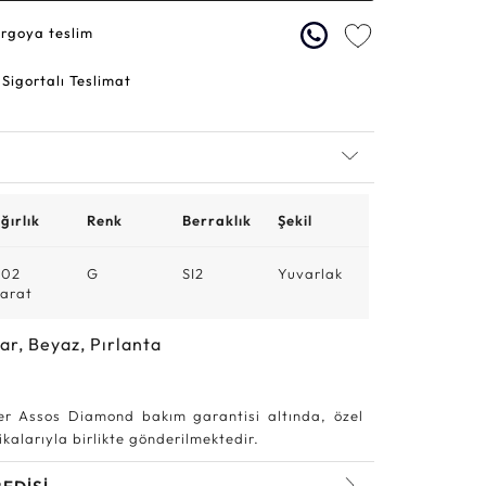
argoya teslim
 Sigortalı Teslimat
ğırlık
Renk
Berraklık
Şekil
,02
G
SI2
Yuvarlak
arat
ar, Beyaz, Pırlanta
r Assos Diamond bakım garantisi altında, özel
kalarıyla birlikte gönderilmektedir.