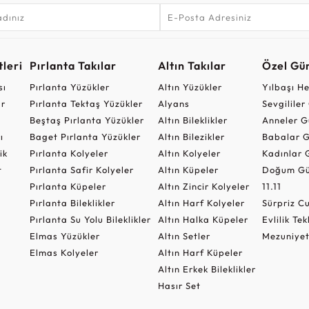
leri
Pırlanta Takılar
Altın Takılar
Özel Gü
sı
Pırlanta Yüzükler
Altın Yüzükler
Yılbaşı H
ar
Pırlanta Tektaş Yüzükler
Alyans
Sevgilile
Beştaş Pırlanta Yüzükler
Altın Bileklikler
Anneler G
ı
Baget Pırlanta Yüzükler
Altın Bilezikler
Babalar G
ik
Pırlanta Kolyeler
Altın Kolyeler
Kadınlar 
t
Pırlanta Safir Kolyeler
Altın Küpeler
Doğum Gü
Pırlanta Küpeler
Altın Zincir Kolyeler
11.11
Pırlanta Bileklikler
Altın Harf Kolyeler
Sürpriz 
Pırlanta Su Yolu Bileklikler
Altın Halka Küpeler
Evlilik Tek
Elmas Yüzükler
Altın Setler
Mezuniyet
Elmas Kolyeler
Altın Harf Küpeler
Altın Erkek Bileklikler
Hasır Set