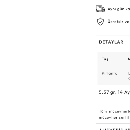
Aynı gün k
Ücretsiz ve
DETAYLAR
Taş
A
Pırlanta
1
K
5.57
gr,
14
Ay
Tüm mücevherle
mücevher sertifi