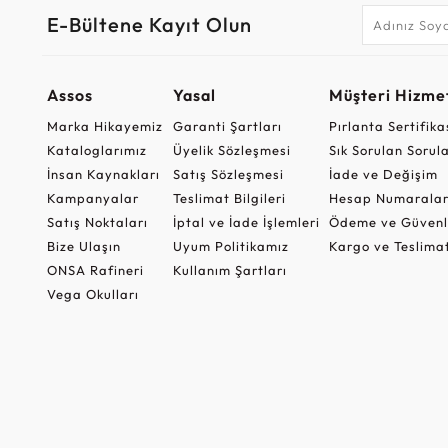
E-Bültene Kayıt Olun
Assos
Yasal
Müşteri Hizmet
Marka Hikayemiz
Garanti Şartları
Pırlanta Sertifika
Kataloglarımız
Üyelik Sözleşmesi
Sık Sorulan Sorul
İnsan Kaynakları
Satış Sözleşmesi
İade ve Değişim
Kampanyalar
Teslimat Bilgileri
Hesap Numaralar
Satış Noktaları
İptal ve İade İşlemleri
Ödeme ve Güvenl
Bize Ulaşın
Uyum Politikamız
Kargo ve Teslima
ONSA Rafineri
Kullanım Şartları
Vega Okulları