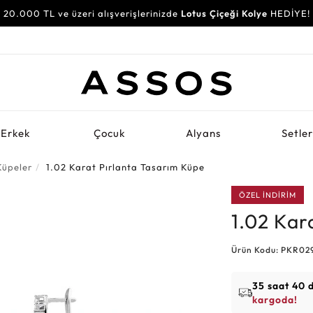
20.000 TL ve üzeri alışverişlerinizde
Lotus Çiçeği Kolye
HEDİYE!
Erkek
Çocuk
Alyans
Setle
Küpeler
1.02 Karat Pırlanta Tasarım Küpe
ÖZEL İNDİRİM
1.02 Kar
Ürün Kodu: PKR02
35 saat 40 
kargoda!