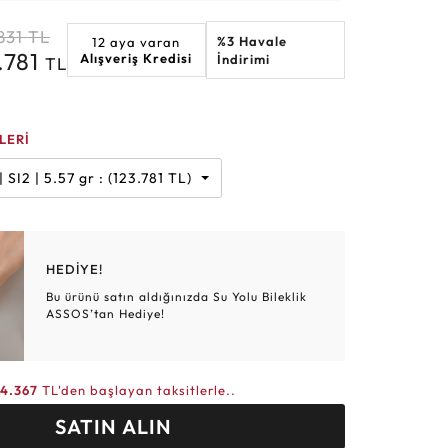
Altın Hasır Setler
Elmas Bilezikler
Altın Tesbihler
Violet
Burç
831
TL
%3 Havale
12 aya varan
.781
Alışveriş Kredisi
İndirimi
TL
LERİ
Karat | G | SI2 | 5.57 gr : (123.781 TL)
HEDİYE!
Bu ürünü satın aldığınızda Su Yolu Bileklik
ASSOS’tan Hediye!
4.367
TL'den başlayan taksitlerle..
SATIN ALIN