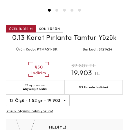
ÖZEL İNDİRİM
SON 1 ÜRÜN
0.13 Karat Pırlanta Tamtur Yüzük
Ürün Kodu: PTM451-8K
Barkod : S121424
39.807
TL
%50
19.903
TL
İndirim
12 aya varan
%3 Havale İndirimi
Alışveriş Kredisi
12 Ölçü - 1.52 gr - 19.903 TL
Yüzük ölçümü bilmiyorum!
HEDİYE!