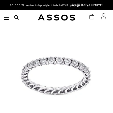
Lotus Çiçeği Kolye
20.000 TL ve üzeri alışverişlerinizde
HEDİYE!