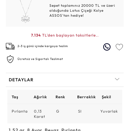
Sepet toplamınız 20000 TL ve üzeri
olduğunda Lotus Çiçeği Kolye
ASSOS'tan hediye!
7.134
TL'den başlayan taksitlerle..
2-3 iş günü içinde kargoya teslim
Ücretsiz ve Sigortalı Teslimat
DETAYLAR
Taş
Ağırlık
Renk
Berraklık
Şekil
Pırlanta
0,13
G
SI
Yuvarlak
Karat
1.52
gr,
8
Ayar, Beyaz, Pırlanta