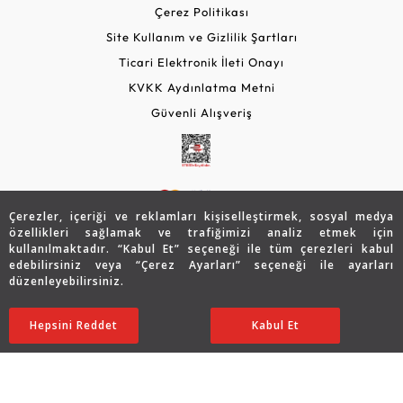
Çerez Politikası
Site Kullanım ve Gizlilik Şartları
Ticari Elektronik İleti Onayı
KVKK Aydınlatma Metni
Güvenli Alışveriş
Çerezler, içeriği ve reklamları kişiselleştirmek, sosyal medya
özellikleri sağlamak ve trafiğimizi analiz etmek için
kullanılmaktadır. “Kabul Et” seçeneği ile tüm çerezleri kabul
edebilirsiniz veya “Çerez Ayarları” seçeneği ile ayarları
© 2026 Assos Diamond
düzenleyebilirsiniz.
39.807
TL
SATIN ALIN
Copyright © 2026 Assos Pırlanta - Bu sitenin tüm hakları
Hepsini Reddet
Ayarları Düzenle
Kabul Et
19.903
TL
saklıdır.