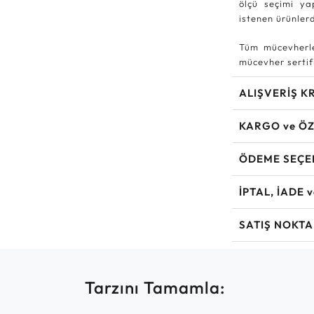
ölçü seçimi ya
istenen ürünle
Tüm mücevherle
mücevher sertifi
ALIŞVERİŞ K
KARGO ve ÖZ
ÖDEME SEÇE
İPTAL, İADE 
SATIŞ NOKTA
Tarzını Tamamla: