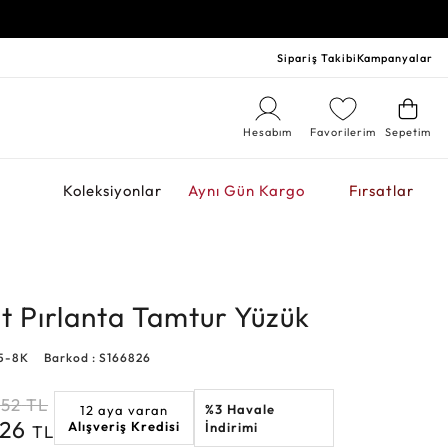
Sipariş Takibi
Kampanyalar
Hesabım
Favorilerim
Sepetim
r
Koleksiyonlar
Aynı Gün Kargo
Fırsatlar
at Pırlanta Tamtur Yüzük
5-8K
Barkod : S166826
252
TL
%3 Havale
12 aya varan
126
Alışveriş Kredisi
İndirimi
TL