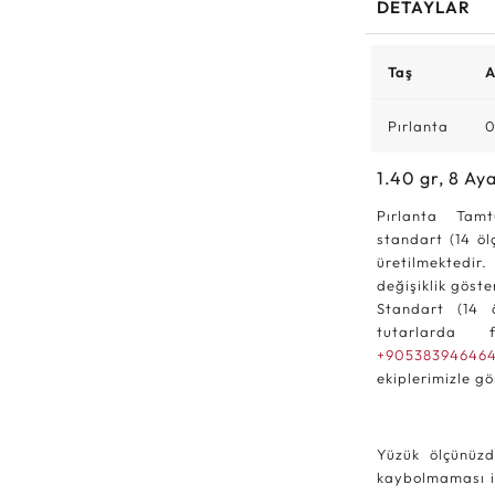
DETAYLAR
Taş
A
Pırlanta
0
1.40
gr,
8
Aya
Pırlanta Tamt
standart (14 öl
üretilmektedir.
değişiklik göst
Standart (14 
tutarlarda f
+90538394646
ekiplerimizle gö
Yüzük ölçünüzd
kaybolmaması iç