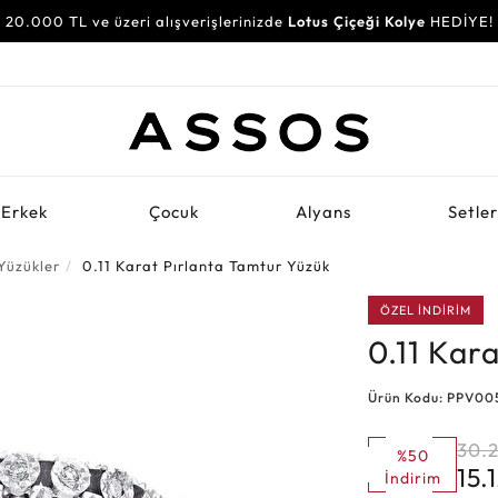
20.000 TL ve üzeri alışverişlerinizde
Lotus Çiçeği Kolye
HEDİYE!
Erkek
Çocuk
Alyans
Setle
Yüzükler
0.11 Karat Pırlanta Tamtur Yüzük
ÖZEL İNDİRİM
0.11 Kar
Ürün Kodu: PPV00
30.
%50
15.
İndirim