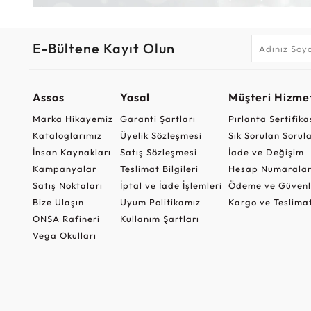
E-Bültene Kayıt Olun
Assos
Yasal
Müşteri Hizmet
Marka Hikayemiz
Garanti Şartları
Pırlanta Sertifika
Kataloglarımız
Üyelik Sözleşmesi
Sık Sorulan Sorul
İnsan Kaynakları
Satış Sözleşmesi
İade ve Değişim
Kampanyalar
Teslimat Bilgileri
Hesap Numaralar
Satış Noktaları
İptal ve İade İşlemleri
Ödeme ve Güvenl
Bize Ulaşın
Uyum Politikamız
Kargo ve Teslima
ONSA Rafineri
Kullanım Şartları
Vega Okulları