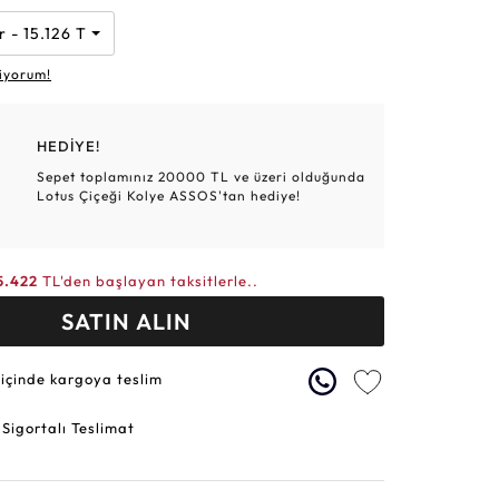
Altın Hasır Setler
Elmas Bilezikler
Altın Tesbihler
Violet
Burç
r - 15.126 TL
iyorum!
HEDİYE!
Sepet toplamınız 20000 TL ve üzeri olduğunda
Lotus Çiçeği Kolye ASSOS'tan hediye!
5.422
TL'den başlayan taksitlerle..
SATIN ALIN
 içinde kargoya teslim
 Sigortalı Teslimat