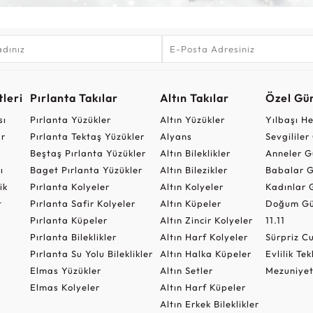
leri
Pırlanta Takılar
Altın Takılar
Özel Gü
sı
Pırlanta Yüzükler
Altın Yüzükler
Yılbaşı H
ar
Pırlanta Tektaş Yüzükler
Alyans
Sevgilile
Beştaş Pırlanta Yüzükler
Altın Bileklikler
Anneler G
ı
Baget Pırlanta Yüzükler
Altın Bilezikler
Babalar G
ik
Pırlanta Kolyeler
Altın Kolyeler
Kadınlar 
t
Pırlanta Safir Kolyeler
Altın Küpeler
Doğum Gü
Pırlanta Küpeler
Altın Zincir Kolyeler
11.11
Pırlanta Bileklikler
Altın Harf Kolyeler
Sürpriz 
Pırlanta Su Yolu Bileklikler
Altın Halka Küpeler
Evlilik Tek
Elmas Yüzükler
Altın Setler
Mezuniyet
Elmas Kolyeler
Altın Harf Küpeler
Altın Erkek Bileklikler