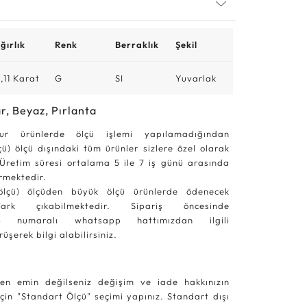
ğırlık
Renk
Berraklık
Şekil
,11 Karat
G
SI
Yuvarlak
r, Beyaz, Pırlanta
ur ürünlerde ölçü işlemi yapılamadığından
çü) ölçü dışındaki tüm ürünler sizlere özel olarak
 Üretim süresi ortalama 5 ile 7 iş günü arasında
ermektedir.
ölçü) ölçüden büyük ölçü ürünlerde ödenecek
ark çıkabilmektedir. Sipariş öncesinde
4
numaralı whatsapp hattımızdan ilgili
rüşerek bilgi alabilirsiniz.
en emin değilseniz değişim ve iade hakkınızın
in "Standart Ölçü" seçimi yapınız. Standart dışı