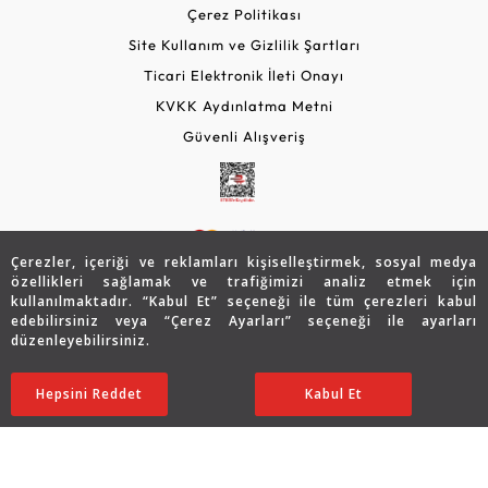
Çerez Politikası
Site Kullanım ve Gizlilik Şartları
Ticari Elektronik İleti Onayı
KVKK Aydınlatma Metni
Güvenli Alışveriş
Çerezler, içeriği ve reklamları kişiselleştirmek, sosyal medya
özellikleri sağlamak ve trafiğimizi analiz etmek için
kullanılmaktadır. “Kabul Et” seçeneği ile tüm çerezleri kabul
edebilirsiniz veya “Çerez Ayarları” seçeneği ile ayarları
© 2026 Assos Diamond
düzenleyebilirsiniz.
73.774
TL
SATIN ALIN
Copyright © 2026 Assos Pırlanta - Bu sitenin tüm hakları
Hepsini Reddet
Ayarları Düzenle
Kabul Et
36.887
TL
saklıdır.