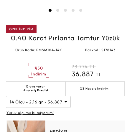
ÖZEL İNDİRİM
0.40 Karat Pırlanta Tamtur Yüzük
Ürün Kodu: PMSM104-14K
Barkod : S178143
73.774
TL
%50
36.887
TL
İndirim
12 aya varan
%3 Havale İndirimi
Alışveriş Kredisi
14 Ölçü - 2.16 gr - 36.887 TL
Yüzük ölçümü bilmiyorum!
HEDİYE!