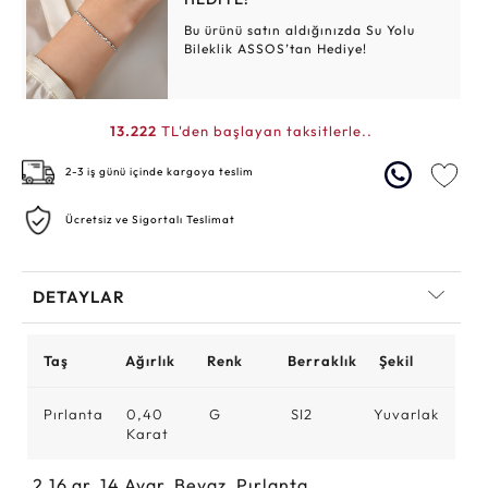
Bu ürünü satın aldığınızda Su Yolu
Bileklik ASSOS’tan Hediye!
13.222
TL'den başlayan taksitlerle..
2-3 iş günü içinde kargoya teslim
Ücretsiz ve Sigortalı Teslimat
DETAYLAR
Taş
Ağırlık
Renk
Berraklık
Şekil
Pırlanta
0,40
G
SI2
Yuvarlak
Karat
2.16
gr,
14
Ayar, Beyaz, Pırlanta