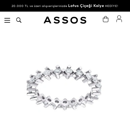
Lotus Çiçeği Kolye
20.000 TL ve üzeri alışverişlerinizde
HEDİYE!