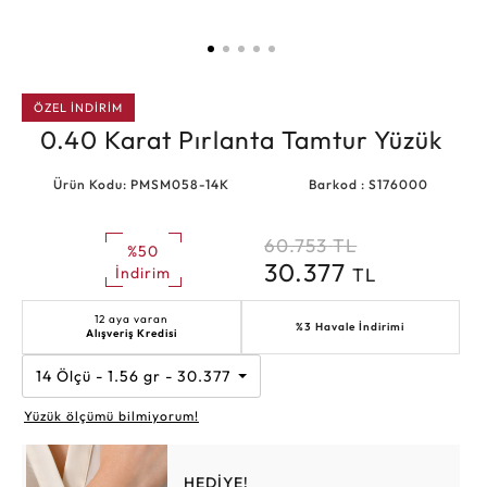
ÖZEL İNDİRİM
0.40 Karat Pırlanta Tamtur Yüzük
Ürün Kodu: PMSM058-14K
Barkod : S176000
60.753
TL
%50
30.377
TL
İndirim
12 aya varan
%3 Havale İndirimi
Alışveriş Kredisi
14 Ölçü - 1.56 gr - 30.377 TL
Yüzük ölçümü bilmiyorum!
HEDİYE!