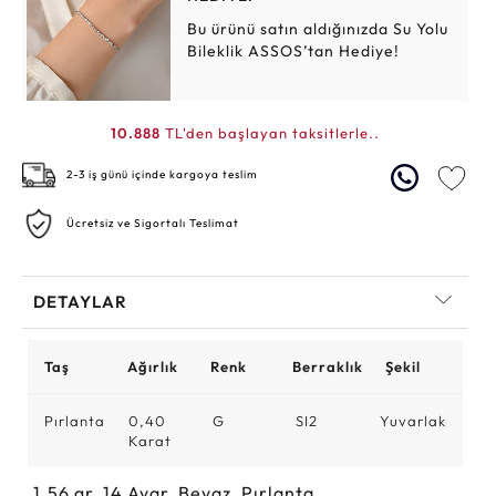
Bu ürünü satın aldığınızda Su Yolu
Bileklik ASSOS’tan Hediye!
10.888
TL'den başlayan taksitlerle..
2-3 iş günü içinde kargoya teslim
Ücretsiz ve Sigortalı Teslimat
DETAYLAR
Taş
Ağırlık
Renk
Berraklık
Şekil
Pırlanta
0,40
G
SI2
Yuvarlak
Karat
1.56
gr,
14
Ayar, Beyaz, Pırlanta