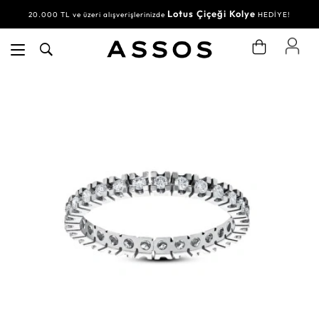
Lotus Çiçeği Kolye
20.000 TL ve üzeri alışverişlerinizde
HEDİYE!