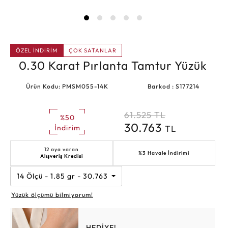
ÖZEL İNDİRİM
ÇOK SATANLAR
0.30 Karat Pırlanta Tamtur Yüzük
Ürün Kodu: PMSM055-14K
Barkod : S177214
61.525
TL
%50
30.763
TL
İndirim
12 aya varan
%3 Havale İndirimi
Alışveriş Kredisi
14 Ölçü - 1.85 gr - 30.763 TL
Yüzük ölçümü bilmiyorum!
HEDİYE!