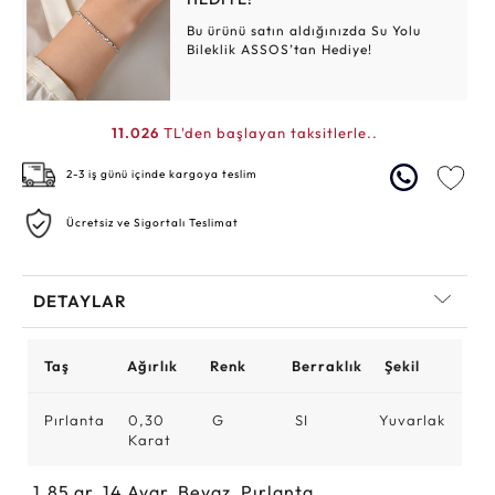
Bu ürünü satın aldığınızda Su Yolu
Bileklik ASSOS’tan Hediye!
11.026
TL'den başlayan taksitlerle..
2-3 iş günü içinde kargoya teslim
Ücretsiz ve Sigortalı Teslimat
DETAYLAR
Taş
Ağırlık
Renk
Berraklık
Şekil
Pırlanta
0,30
G
SI
Yuvarlak
Karat
1.85
gr,
14
Ayar, Beyaz, Pırlanta