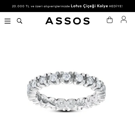
Lotus Çiçeği Kolye
20.000 TL ve üzeri alışverişlerinizde
HEDİYE!