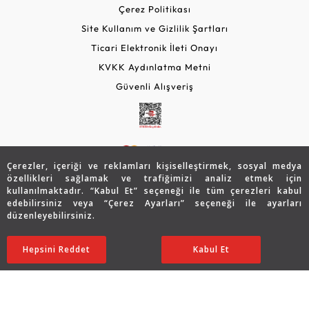
Çerez Politikası
Site Kullanım ve Gizlilik Şartları
Ticari Elektronik İleti Onayı
KVKK Aydınlatma Metni
Güvenli Alışveriş
Çerezler, içeriği ve reklamları kişiselleştirmek, sosyal medya
özellikleri sağlamak ve trafiğimizi analiz etmek için
kullanılmaktadır. “Kabul Et” seçeneği ile tüm çerezleri kabul
edebilirsiniz veya “Çerez Ayarları” seçeneği ile ayarları
© 2026 Assos Diamond
düzenleyebilirsiniz.
61.525
TL
SATIN ALIN
Copyright © 2026 Assos Pırlanta - Bu sitenin tüm hakları
Hepsini Reddet
Ayarları Düzenle
Kabul Et
30.763
TL
saklıdır.