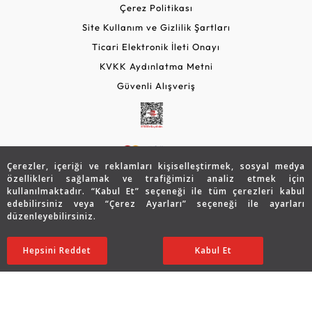
Çerez Politikası
Site Kullanım ve Gizlilik Şartları
Ticari Elektronik İleti Onayı
KVKK Aydınlatma Metni
Güvenli Alışveriş
Çerezler, içeriği ve reklamları kişiselleştirmek, sosyal medya
özellikleri sağlamak ve trafiğimizi analiz etmek için
kullanılmaktadır. “Kabul Et” seçeneği ile tüm çerezleri kabul
edebilirsiniz veya “Çerez Ayarları” seçeneği ile ayarları
© 2026 Assos Diamond
düzenleyebilirsiniz.
61.923
TL
SATIN ALIN
Copyright © 2026 Assos Pırlanta - Bu sitenin tüm hakları
Hepsini Reddet
Ayarları Düzenle
Kabul Et
30.962
TL
saklıdır.