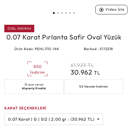
Video İzle
ÖZEL İNDİRİM
0.07 Karat Pırlanta Safir Oval Yüzük
Ürün Kodu: PEHL111S-14K
Barkod : S172218
61.923
TL
%50
30.962
TL
İndirim
12 aya varan
%3 Havale İndirimi
Alışveriş Kredisi
KARAT SEÇENEKLERİ
0.07 Karat | G | SI2 | 2.00 gr : (30.962 TL)