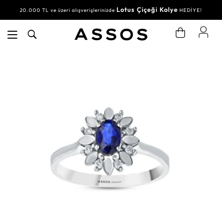
Lotus Çiçeği Kolye
20.000 TL ve üzeri alışverişlerinizde
HEDİYE!