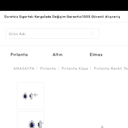
Ücretsiz Sigortalı Kargo
İade Değişim Garantisi
100% Güvenli Alışveriş
Pırlanta
Altın
Elmas
ANASAYFA
Pırlanta
Pırlanta Küpe
Pırlanta Renkli Ta