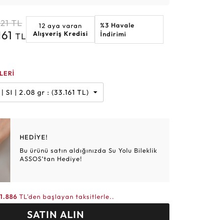
Altın Hasır Setler
Elmas Bilezikler
Altın Tesbihler
Violet
Burç
21
TL
%3 Havale
12 aya varan
161
Alışveriş Kredisi
İndirimi
TL
LERİ
 Karat | G | SI | 2.08 gr : (33.161 TL)
HEDİYE!
Bu ürünü satın aldığınızda Su Yolu Bileklik
ASSOS’tan Hediye!
11.886
TL'den başlayan taksitlerle..
SATIN ALIN