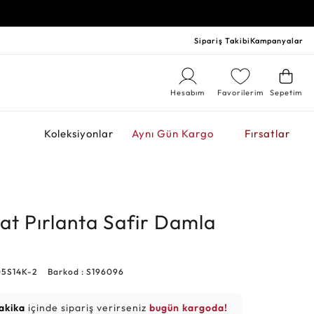
Sipariş Takibi
Kampanyalar
Hesabım
Favorilerim
Sepetim
r
Koleksiyonlar
Aynı Gün Kargo
Fırsatlar
at Pırlanta Safir Damla
05S14K-2
Barkod : S196096
akika
içinde sipariş verirseniz
bugün kargoda!