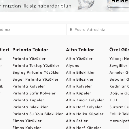
leri
Pırlanta Takılar
Altın Takılar
Özel Gü
sı
Pırlanta Yüzükler
Altın Yüzükler
Yılbaşı H
ar
Pırlanta Tektaş Yüzükler
Alyans
Sevgilile
Beştaş Pırlanta Yüzükler
Altın Bileklikler
Anneler G
ı
Baget Pırlanta Yüzükler
Altın Bilezikler
Babalar G
ik
Pırlanta Kolyeler
Altın Kolyeler
Kadınlar 
t
Pırlanta Safir Kolyeler
Altın Küpeler
Doğum Gü
Pırlanta Küpeler
Altın Zincir Kolyeler
11.11
Pırlanta Bileklikler
Altın Harf Kolyeler
Sürpriz 
Pırlanta Su Yolu Bileklikler
Altın Halka Küpeler
Evlilik Tek
Elmas Yüzükler
Altın Setler
Mezuniyet
Elmas Kolyeler
Altın Harf Küpeler