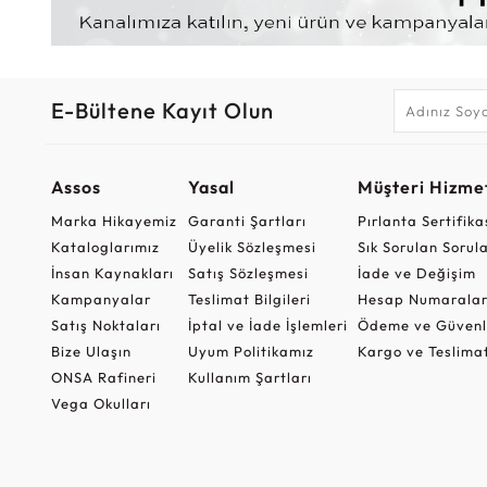
E-Bültene Kayıt Olun
Assos
Yasal
Müşteri Hizmet
Marka Hikayemiz
Garanti Şartları
Pırlanta Sertifika
Kataloglarımız
Üyelik Sözleşmesi
Sık Sorulan Sorul
İnsan Kaynakları
Satış Sözleşmesi
İade ve Değişim
Kampanyalar
Teslimat Bilgileri
Hesap Numaralar
Satış Noktaları
İptal ve İade İşlemleri
Ödeme ve Güvenl
Bize Ulaşın
Uyum Politikamız
Kargo ve Teslima
ONSA Rafineri
Kullanım Şartları
Vega Okulları