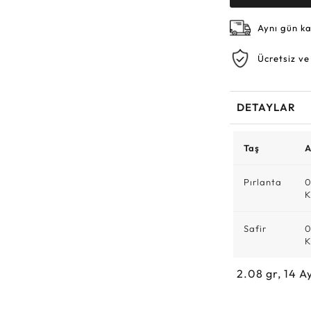
Aynı gün k
Ücretsiz ve
DETAYLAR
Taş
A
Pırlanta
0
K
Safir
0
K
2.08
gr,
14
Ay