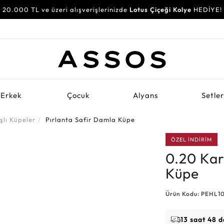
20.000 TL ve üzeri alışverişlerinizde
Lotus Çiçeği Kolye
HEDİYE!
Erkek
Çocuk
Alyans
Setle
şlı Küpeler
Pırlanta Safir Damla Küpe
ÖZEL İNDİRİM
0.20 Kar
Küpe
Ürün Kodu: PEHL1
13 saat 48 d