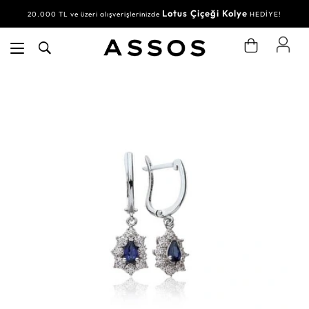
Lotus Çiçeği Kolye
20.000 TL ve üzeri alışverişlerinizde
HEDİYE!