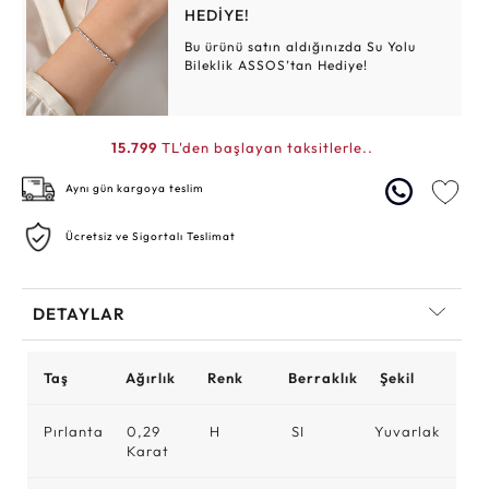
HEDİYE!
Bu ürünü satın aldığınızda Su Yolu
Bileklik ASSOS’tan Hediye!
15.799
TL'den başlayan taksitlerle..
Aynı gün kargoya teslim
Ücretsiz ve Sigortalı Teslimat
DETAYLAR
Taş
Ağırlık
Renk
Berraklık
Şekil
Pırlanta
0,29
H
SI
Yuvarlak
Karat