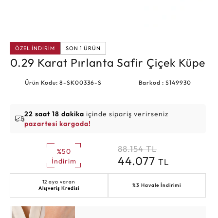
ÖZEL İNDİRİM
SON 1 ÜRÜN
0.29 Karat Pırlanta Safir Çiçek Küpe
Ürün Kodu: 8-SK00336-S
Barkod : S149930
22 saat 18 dakika
içinde sipariş verirseniz
pazartesi kargoda!
88.154
TL
%50
44.077
TL
İndirim
12 aya varan
%3 Havale İndirimi
Alışveriş Kredisi