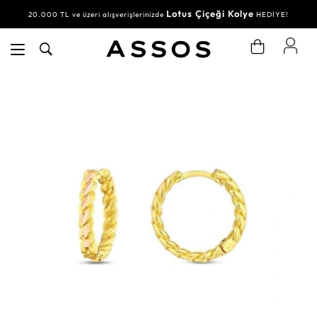
Lotus Çiçeği Kolye
20.000 TL ve üzeri alışverişlerinizde
HEDİYE!