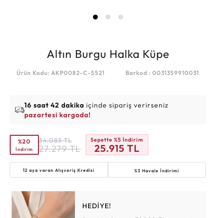
Altın Burgu Halka Küpe
Ürün Kodu: AKP0082-C-5521
Barkod : 0031359910031
16 saat 42 dakika
içinde sipariş verirseniz
pazartesi kargoda!
34.083
TL
Sepette %5 İndirim
%20
25.915
TL
27.279
TL
İndirim
12 aya varan
Alışveriş Kredisi
%3 Havale İndirimi
HEDİYE!