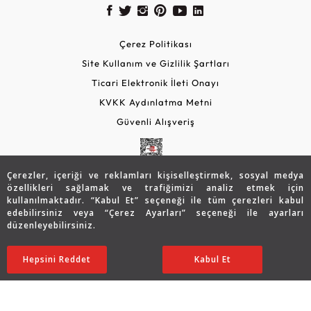
Çerez Politikası
Site Kullanım ve Gizlilik Şartları
Ticari Elektronik İleti Onayı
KVKK Aydınlatma Metni
Güvenli Alışveriş
Çerezler, içeriği ve reklamları kişiselleştirmek, sosyal medya
özellikleri sağlamak ve trafiğimizi analiz etmek için
kullanılmaktadır. “Kabul Et” seçeneği ile tüm çerezleri kabul
edebilirsiniz veya “Çerez Ayarları” seçeneği ile ayarları
düzenleyebilirsiniz.
© 2026 Assos Diamond
34.083
TL
Sepette %5 İndirim
SATIN ALIN
Hepsini Reddet
Ayarları Düzenle
Kabul Et
27.279
TL
25.915 TL
Copyright © 2026 Assos Pırlanta - Bu sitenin tüm hakları
saklıdır.