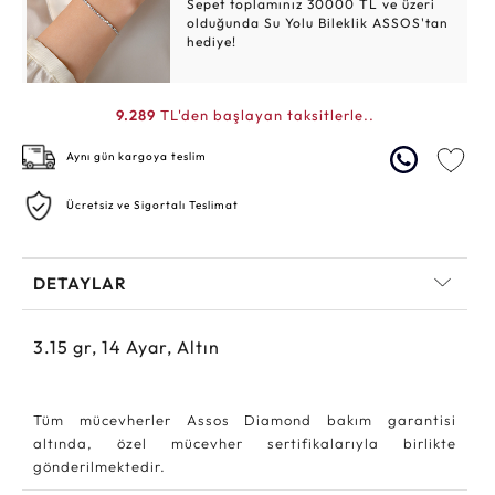
Sepet toplamınız 30000 TL ve üzeri
olduğunda Su Yolu Bileklik ASSOS'tan
hediye!
9.289
TL'den başlayan taksitlerle..
Aynı gün kargoya teslim
Ücretsiz ve Sigortalı Teslimat
DETAYLAR
3.15
gr,
14
Ayar, Altın
Tüm mücevherler Assos Diamond bakım garantisi
altında, özel mücevher sertifikalarıyla birlikte
gönderilmektedir.