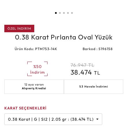
ÖZEL İNDİRİM
0.38 Karat Pırlanta Oval Yüzük
Ürün Kodu: PTM753-14K
Barkod : S196158
76.947
TL
%50
38.474
TL
İndirim
12 aya varan
%3 Havale İndirimi
Alışveriş Kredisi
KARAT SEÇENEKLERİ
0.38 Karat | G | SI2 | 2.05 gr : (38.474 TL)