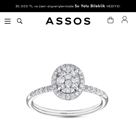
Su Yolu Bileklik
30.000 TL ve üzeri alışverişlerinizde
HEDİYE!