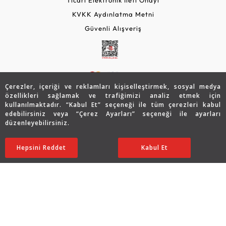
KVKK Aydınlatma Metni
Güvenli Alışveriş
Çerezler, içeriği ve reklamları kişiselleştirmek, sosyal medya
özellikleri sağlamak ve trafiğimizi analiz etmek için
kullanılmaktadır. “Kabul Et” seçeneği ile tüm çerezleri kabul
edebilirsiniz veya “Çerez Ayarları” seçeneği ile ayarları
© 2026 Assos Diamond
düzenleyebilirsiniz.
76.947
TL
SATIN ALIN
Copyright © 2026 Assos Pırlanta - Bu sitenin tüm hakları
Hepsini Reddet
Ayarları Düzenle
Kabul Et
38.474
TL
saklıdır.