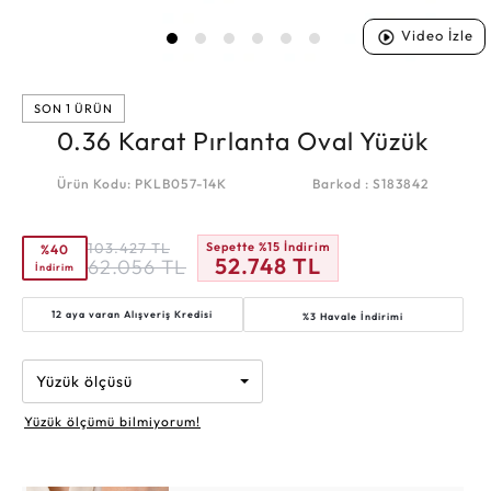
Video İzle
SON 1 ÜRÜN
0.36 Karat Pırlanta Oval Yüzük
Ürün Kodu: PKLB057-14K
Barkod : S183842
103.427
TL
Sepette %15 İndirim
%40
52.748
TL
62.056
TL
İndirim
12 aya varan
Alışveriş Kredisi
%3 Havale İndirimi
Yüzük ölçüsü
Yüzük ölçümü bilmiyorum!