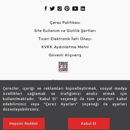
Çerez Politikası
Site Kullanım ve Gizlilik Şartları
Ticari Elektronik İleti Onayı
KVKK Aydınlatma Metni
Güvenli Alışveriş
Çerezler, içeriği ve reklamları kişiselleştirmek, sosyal medya
özellikleri sağlamak ve trafiğimizi analiz etmek için
kullanılmaktadır. “Kabul Et” seçeneği ile tüm çerezleri kabul
edebilirsiniz veya “Çerez Ayarları” seçeneği ile ayarları
© 2026 Assos Diamond
düzenleyebilirsiniz.
103.427
TL
Sepette %15 İndirim
SATIN ALIN
Copyright © 2026 Assos Pırlanta - Bu sitenin tüm hakları
Hepsini Reddet
Ayarları Düzenle
Kabul Et
62.056
TL
52.748 TL
saklıdır.