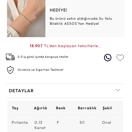
HEDİYE!
Bu ürünü satın aldığınızda Su Yolu
Bileklik ASSOS’tan Hediye!
18.907
TL'den başlayan taksitlerle..
2-3 iş günü içinde kargoya teslim
Ücretsiz ve Sigortalı Teslimat
DETAYLAR
Taş
Ağırlık
Renk
Berraklık
Şekil
Pırlanta
0,13
F
SI1
Oval
Karat