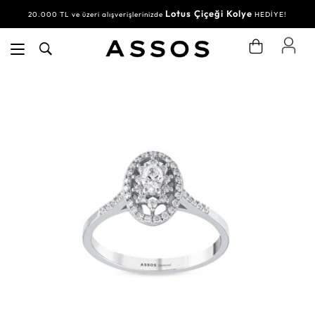
Lotus Çiçeği Kolye
20.000 TL ve üzeri alışverişlerinizde
HEDİYE!