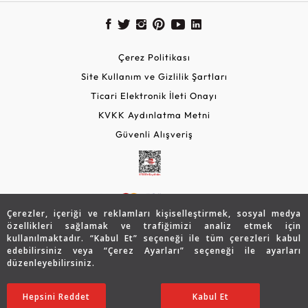
Çerez Politikası
Site Kullanım ve Gizlilik Şartları
Ticari Elektronik İleti Onayı
KVKK Aydınlatma Metni
Güvenli Alışveriş
Çerezler, içeriği ve reklamları kişiselleştirmek, sosyal medya
özellikleri sağlamak ve trafiğimizi analiz etmek için
kullanılmaktadır. “Kabul Et” seçeneği ile tüm çerezleri kabul
edebilirsiniz veya “Çerez Ayarları” seçeneği ile ayarları
© 2026 Assos Diamond
düzenleyebilirsiniz.
74.432
TL
SATIN ALIN
Copyright © 2026 Assos Pırlanta - Bu sitenin tüm hakları
Hepsini Reddet
Ayarları Düzenle
Kabul Et
37.216
TL
saklıdır.