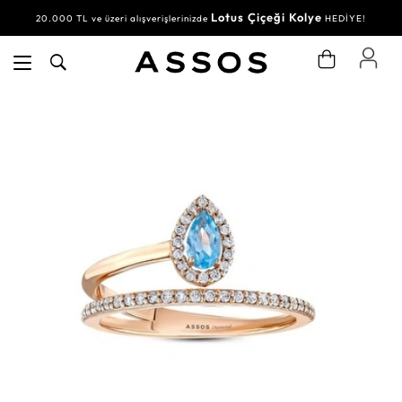
Lotus Çiçeği Kolye
20.000 TL ve üzeri alışverişlerinizde
HEDİYE!