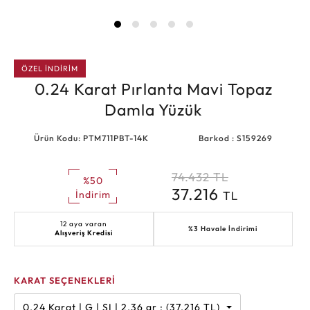
ÖZEL İNDİRİM
0.24 Karat Pırlanta Mavi Topaz
Damla Yüzük
Ürün Kodu: PTM711PBT-14K
Barkod : S159269
74.432
TL
%50
37.216
TL
İndirim
12 aya varan
%3 Havale İndirimi
Alışveriş Kredisi
KARAT SEÇENEKLERİ
0.24 Karat | G | SI | 2.36 gr : (37.216 TL)