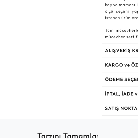
kaybolmaması iç
ölçü seçimi ya
istenen ürünle
Tüm mücevherle
mücevher sertifi
ALIŞVERİŞ K
KARGO ve ÖZ
ÖDEME SEÇE
İPTAL, İADE 
SATIŞ NOKTA
Tarzını Tamamla: