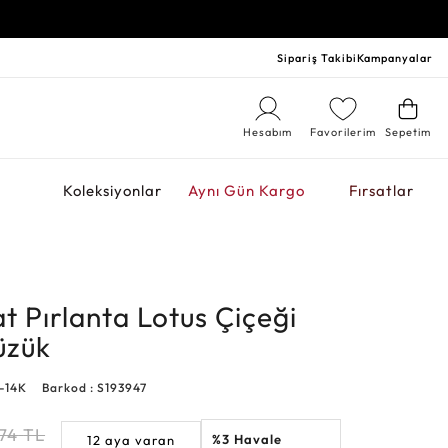
Sipariş Takibi
Kampanyalar
Hesabım
Favorilerim
Sepetim
r
Koleksiyonlar
Aynı Gün Kargo
Fırsatlar
t Pırlanta Lotus Çiçeği
üzük
-14K
Barkod : S193947
74
TL
%3 Havale
12 aya varan