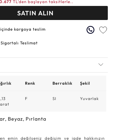
0.677
TL'den başlayan taksitlerle..
SATIN ALIN
 içinde kargoya teslim
 Sigortalı Teslimat
ğırlık
Renk
Berraklık
Şekil
,13
F
SI
Yuvarlak
arat
ar, Beyaz, Pırlanta
en emin değilseniz değişim ve iade hakkınızın