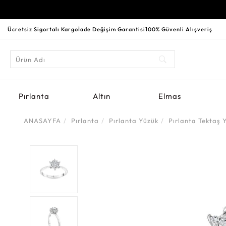
Ücretsiz Sigortalı Kargo
İade Değişim Garantisi
100% Güvenli Alışveriş
Pırlanta
Altın
Elmas
ANASAYFA
Pırlanta
Pırlanta Yüzük
Pırlanta Tektaş 