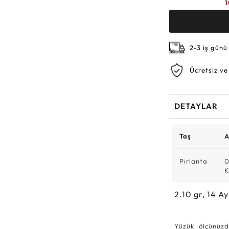
1
2-3 iş günü
Ücretsiz ve
DETAYLAR
Taş
A
Pırlanta
0
K
2.10
gr,
14
Ay
Yüzük ölçünüzd