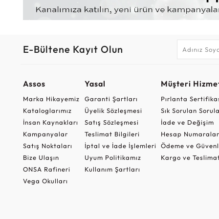
E-Bültene Kayıt Olun
Assos
Yasal
Müşteri Hizmet
Marka Hikayemiz
Garanti Şartları
Pırlanta Sertifika
Kataloglarımız
Üyelik Sözleşmesi
Sık Sorulan Sorul
İnsan Kaynakları
Satış Sözleşmesi
İade ve Değişim
Kampanyalar
Teslimat Bilgileri
Hesap Numaralar
Satış Noktaları
İptal ve İade İşlemleri
Ödeme ve Güvenl
Bize Ulaşın
Uyum Politikamız
Kargo ve Teslima
ONSA Rafineri
Kullanım Şartları
Vega Okulları