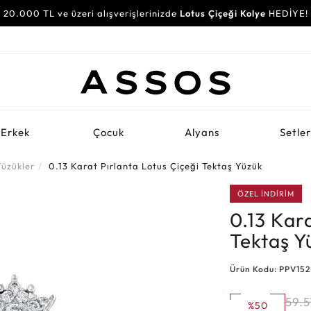
20.000 TL ve üzeri alışverişlerinizde
Lotus Çiçeği Kolye
HEDİYE!
Erkek
Çocuk
Alyans
Setle
Yüzükler
0.13 Karat Pırlanta Lotus Çiçeği Tektaş Yüzük
ÖZEL İNDİRİM
0.13 Kara
Tektaş Y
Ürün Kodu: PPV152
59.5
%50