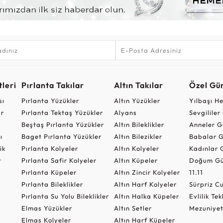
leri
Pırlanta Takılar
Altın Takılar
Özel Gü
sı
Pırlanta Yüzükler
Altın Yüzükler
Yılbaşı H
ar
Pırlanta Tektaş Yüzükler
Alyans
Sevgilile
Beştaş Pırlanta Yüzükler
Altın Bileklikler
Anneler G
ı
Baget Pırlanta Yüzükler
Altın Bilezikler
Babalar G
ik
Pırlanta Kolyeler
Altın Kolyeler
Kadınlar 
t
Pırlanta Safir Kolyeler
Altın Küpeler
Doğum Gü
Pırlanta Küpeler
Altın Zincir Kolyeler
11.11
Pırlanta Bileklikler
Altın Harf Kolyeler
Sürpriz 
Pırlanta Su Yolu Bileklikler
Altın Halka Küpeler
Evlilik Tek
Elmas Yüzükler
Altın Setler
Mezuniyet
Elmas Kolyeler
Altın Harf Küpeler