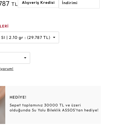
.787
Alışveriş Kredisi
İndirimi
TL
Altın Hasır Setler
Elmas Bilezikler
Altın Tesbihler
Violet
Burç
LERİ
Karat | F | SI | 2.10 gr : (29.787 TL)
iyorum!
HEDİYE!
Sepet toplamınız 30000 TL ve üzeri
olduğunda Su Yolu Bileklik ASSOS'tan hediye!