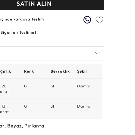
SATIN ALIN
 içinde kargoya teslim
 Sigortalı Teslimat
ğırlık
Renk
Berraklık
Şekil
,28
G
SI
Damla
arat
,13
G
SI
Damla
arat
ar, Beyaz, Pırlanta