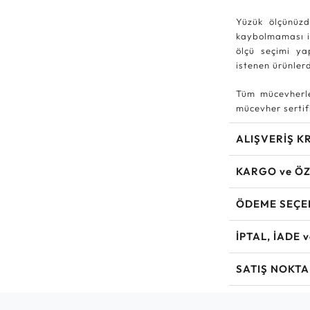
Yüzük ölçünüzd
kaybolmaması iç
ölçü seçimi ya
istenen ürünle
Tüm mücevherle
mücevher sertifi
ALIŞVERİŞ K
KARGO ve ÖZ
ÖDEME SEÇE
İPTAL, İADE 
SATIŞ NOKTA