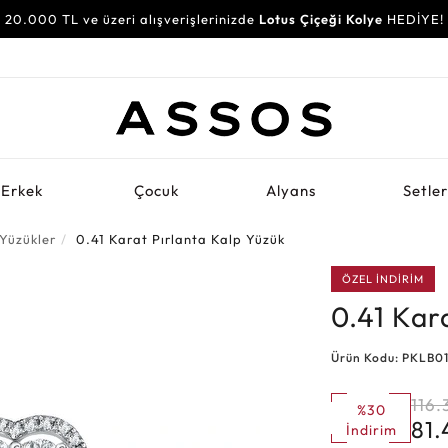
20.000 TL ve üzeri alışverişlerinizde
Lotus Çiçeği Kolye
HEDİYE!
Erkek
Çocuk
Alyans
Setle
 Yüzükler
0.41 Karat Pırlanta Kalp Yüzük
ÖZEL İNDİRİM
0.41 Kar
Ürün Kodu: PKLB0
116.
%30
81.
İndirim