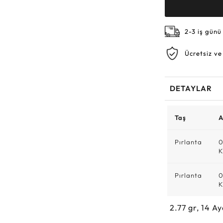
2-3 iş günü
Ücretsiz ve
DETAYLAR
Taş
A
Pırlanta
0
K
Pırlanta
0
K
2.77
gr,
14
Ay