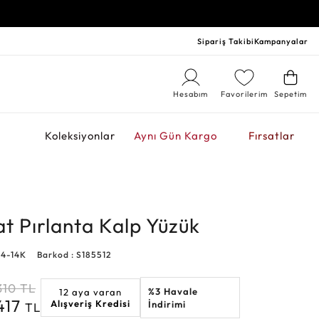
Sipariş Takibi
Kampanyalar
Hesabım
Favorilerim
Sepetim
r
Koleksiyonlar
Aynı Gün Kargo
Fırsatlar
at Pırlanta Kalp Yüzük
14-14K
Barkod : S185512
310
TL
%3 Havale
12 aya varan
417
Alışveriş Kredisi
İndirimi
TL