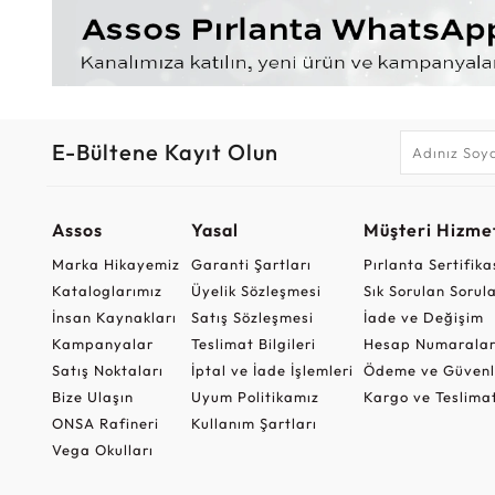
E-Bültene Kayıt Olun
Assos
Yasal
Müşteri Hizmet
Marka Hikayemiz
Garanti Şartları
Pırlanta Sertifika
Kataloglarımız
Üyelik Sözleşmesi
Sık Sorulan Sorul
İnsan Kaynakları
Satış Sözleşmesi
İade ve Değişim
Kampanyalar
Teslimat Bilgileri
Hesap Numaralar
Satış Noktaları
İptal ve İade İşlemleri
Ödeme ve Güvenl
Bize Ulaşın
Uyum Politikamız
Kargo ve Teslima
ONSA Rafineri
Kullanım Şartları
Vega Okulları