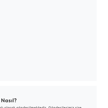
 Nasıl?
talı olarak gönderilmektedir. Gönderilerimiz size