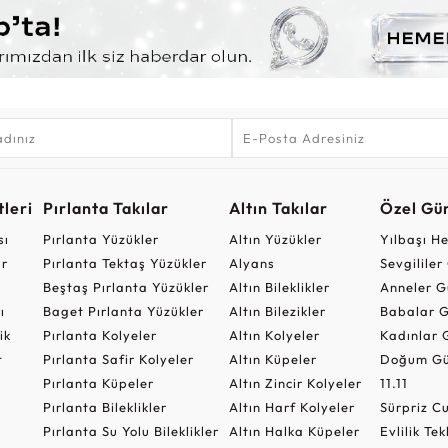
leri
Pırlanta Takılar
Altın Takılar
Özel Gü
sı
Pırlanta Yüzükler
Altın Yüzükler
Yılbaşı H
ar
Pırlanta Tektaş Yüzükler
Alyans
Sevgilile
Beştaş Pırlanta Yüzükler
Altın Bileklikler
Anneler G
ı
Baget Pırlanta Yüzükler
Altın Bilezikler
Babalar G
ik
Pırlanta Kolyeler
Altın Kolyeler
Kadınlar 
t
Pırlanta Safir Kolyeler
Altın Küpeler
Doğum Gü
Pırlanta Küpeler
Altın Zincir Kolyeler
11.11
Pırlanta Bileklikler
Altın Harf Kolyeler
Sürpriz 
Pırlanta Su Yolu Bileklikler
Altın Halka Küpeler
Evlilik Tek