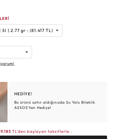
Altın Hasır Setler
Elmas Bilezikler
Altın Tesbihler
Violet
Burç
LERİ
Karat | G | SI | 2.77 gr : (81.417 TL)
iyorum!
HEDİYE!
Bu ürünü satın aldığınızda Su Yolu Bileklik
ASSOS’tan Hediye!
29.183
TL'den başlayan taksitlerle..