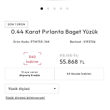
SON 1 ÜRÜN
0.44 Karat Pırlanta Baget Yüzük
Ürün Kodu: PTM755-14K
Barkod : S193726
93.113
TL
%40
55.868
TL
İndirim
12 aya varan
%3 Havale İndirimi
Alışveriş Kredisi
Yüzük ölçüsü
Yüzük ölçümü bilmiyorum!