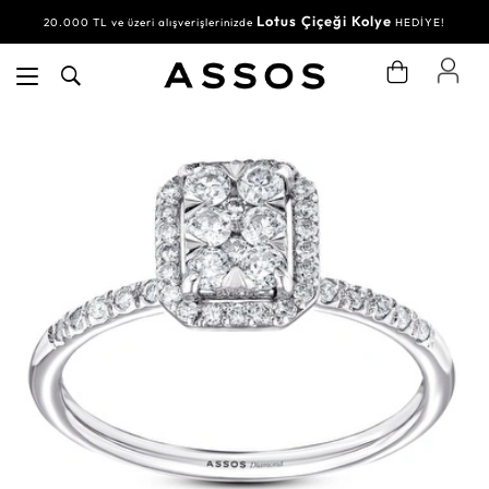
Lotus Çiçeği Kolye
20.000 TL ve üzeri alışverişlerinizde
HEDİYE!