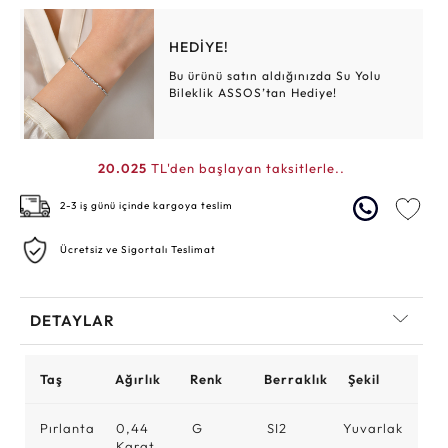
HEDİYE!
Bu ürünü satın aldığınızda Su Yolu
Bileklik ASSOS’tan Hediye!
20.025
TL'den başlayan taksitlerle..
2-3 iş günü içinde kargoya teslim
Ücretsiz ve Sigortalı Teslimat
DETAYLAR
Taş
Ağırlık
Renk
Berraklık
Şekil
Pırlanta
0,44
G
SI2
Yuvarlak
Karat