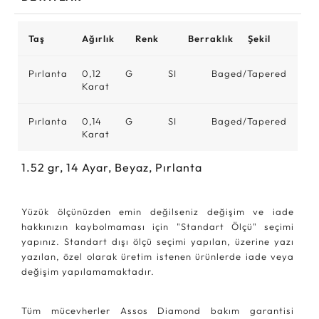
Taş
Ağırlık
Renk
Berraklık
Şekil
Pırlanta
0,12
G
SI
Baged/Tapered
Karat
Pırlanta
0,14
G
SI
Baged/Tapered
Karat
1.52
gr,
14
Ayar, Beyaz, Pırlanta
Yüzük ölçünüzden emin değilseniz değişim ve iade
hakkınızın kaybolmaması için "Standart Ölçü" seçimi
yapınız. Standart dışı ölçü seçimi yapılan, üzerine yazı
yazılan, özel olarak üretim istenen ürünlerde iade veya
değişim yapılamamaktadır.
Tüm mücevherler Assos Diamond bakım garantisi