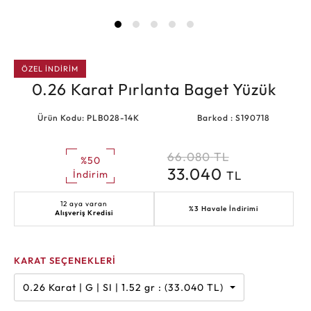
ÖZEL İNDİRİM
0.26 Karat Pırlanta Baget Yüzük
Ürün Kodu: PLB028-14K
Barkod : S190718
66.080
TL
%50
33.040
TL
İndirim
12 aya varan
%3 Havale İndirimi
Alışveriş Kredisi
KARAT SEÇENEKLERİ
0.26 Karat | G | SI | 1.52 gr : (33.040 TL)