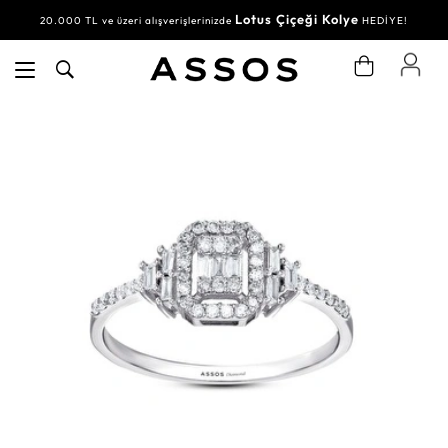
Lotus Çiçeği Kolye
20.000 TL ve üzeri alışverişlerinizde
HEDİYE!