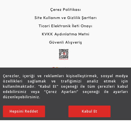
Çerez Politikası
Site Kullanım ve Gizlilik Şartları
Ticari Elektronik İleti Onayı
KVKK Aydınlatma Metni
Güvenli Alışveriş
Çerezler, içeriği ve reklamları kişiselleştirmek, sosyal medya
özellikleri sağlamak ve trafiğimizi analiz etmek için
kullanılmaktadır. “Kabul Et” seçeneği ile tüm çerezleri kabul
edebilirsiniz veya “Çerez Ayarları” seçeneği ile ayarları
© 2026 Assos Diamond
düzenleyebilirsiniz.
66.080
TL
SATIN ALIN
Copyright © 2026 Assos Pırlanta - Bu sitenin tüm hakları
Hepsini Reddet
Ayarları Düzenle
Kabul Et
33.040
TL
saklıdır.